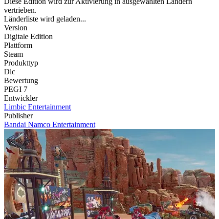
Diese Edition wird zur Aktivierung in ausgewählten Ländern
vertrieben.
Länderliste wird geladen...
Version
Digitale Edition
Plattform
Steam
Produkttyp
Dlc
Bewertung
PEGI 7
Entwickler
Limbic Entertainment
Publisher
Bandai Namco Entertainment