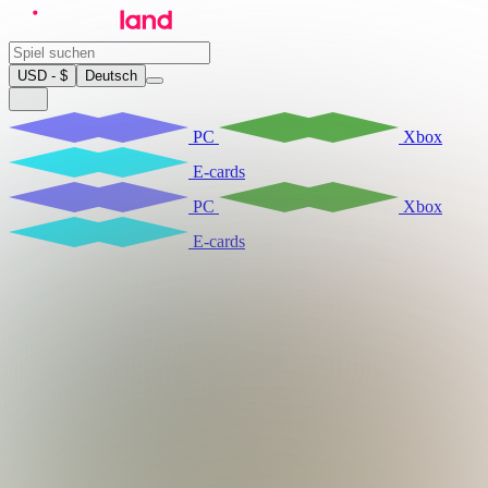
USD - $
Deutsch
PC
Xbox
E-cards
PC
Xbox
E-cards