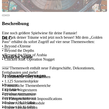
Beschreibung
Eine noch größere Spielwiese für deine Fantasie!
Der Park deiner Träume wird jetzt noch besser! Mit dem „Golden
DLC
Pass“ erhältst du sofort Zugriff auf vier neue Themenwelten:
• Beyond eXtreme
• Beyond the Depths
• Beyond the Skies of Arabia
Ähnliche Spiele
• Chicken Run: Operation Nugget
Jede Themenwelt enthält neue Fahrgeschäfte, Dekorationen,
Fertigbauten und mehr!
Systemanforderungen
• 4 zusätzliche Story-Missionen
• 1.125 Szenerieobjekte
Minimum
• 7 zusätzliche Themenbereiche
Empfohlen
• 12 neue Wegtexturen
Betriebssystemversion
• 20 neue Animateure
Betriebssystemversion
• 11 Fahrgeschäfte mit Impossifications
Windows 10,11 64bit
• 4 neue Achterbahnmodule
Windows 10,11 64bit
• 4 neue Streckentypen