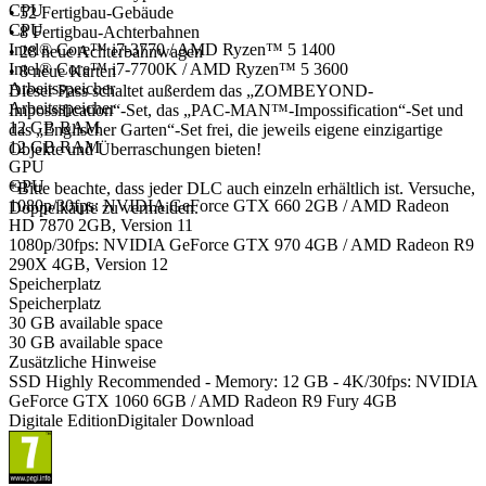
CPU
• 52 Fertigbau-Gebäude
CPU
• 8 Fertigbau-Achterbahnen
Intel® Core™ i7-3770 / AMD Ryzen™ 5 1400
• 28 neue Achterbahnwagen
Intel® Core™ i7-7700K / AMD Ryzen™ 5 3600
• 8 neue Karten
Arbeitsspeicher
Dieser Pass schaltet außerdem das „ZOMBEYOND-
Arbeitsspeicher
Impossification“-Set, das „PAC-MAN™-Impossification“-Set und
12 GB RAM
das „Englischer Garten“-Set frei, die jeweils eigene einzigartige
12 GB RAM
Objekte und Überraschungen bieten!
GPU
GPU
*Bitte beachte, dass jeder DLC auch einzeln erhältlich ist. Versuche,
1080p/30fps: NVIDIA GeForce GTX 660 2GB / AMD Radeon
Doppelkäufe zu vermeiden.
HD 7870 2GB, Version 11
1080p/30fps: NVIDIA GeForce GTX 970 4GB / AMD Radeon R9
290X 4GB, Version 12
Speicherplatz
Speicherplatz
30 GB available space
30 GB available space
Zusätzliche Hinweise
SSD Highly Recommended - Memory: 12 GB - 4K/30fps: NVIDIA
GeForce GTX 1060 6GB / AMD Radeon R9 Fury 4GB
Digitale Edition
Digitaler Download