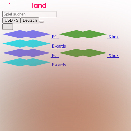
USD - $
Deutsch
PC
Xbox
E-cards
PC
Xbox
E-cards