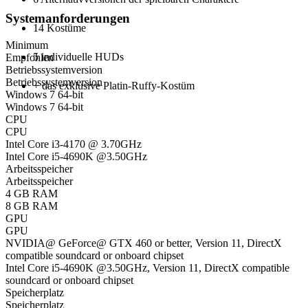
Systemanforderungen
14 Kostüme
Minimum
5 individuelle HUDs
Empfohlen
Betriebssystemversion
Betriebssystemversion
+ das exklusive Platin-Ruffy-Kostüm
Windows 7 64-bit
Windows 7 64-bit
CPU
CPU
Intel Core i3-4170 @ 3.70GHz
Intel Core i5-4690K @3.50GHz
Arbeitsspeicher
Arbeitsspeicher
4 GB RAM
8 GB RAM
GPU
GPU
NVIDIA@ GeForce@ GTX 460 or better, Version 11, DirectX
compatible soundcard or onboard chipset
Intel Core i5-4690K @3.50GHz, Version 11, DirectX compatible
soundcard or onboard chipset
Speicherplatz
Speicherplatz