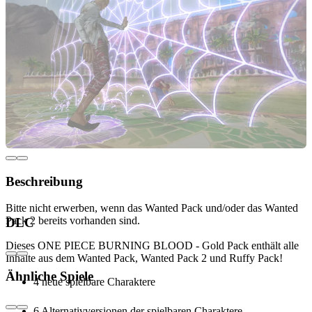
Beschreibung
Bitte nicht erwerben, wenn das Wanted Pack und/oder das Wanted
Pack 2 bereits vorhanden sind.
DLC
Dieses ONE PIECE BURNING BLOOD - Gold Pack enthält alle
Inhalte aus dem Wanted Pack, Wanted Pack 2 und Ruffy Pack!
Ähnliche Spiele
4 neue spielbare Charaktere
6 Alternativversionen der spielbaren Charaktere