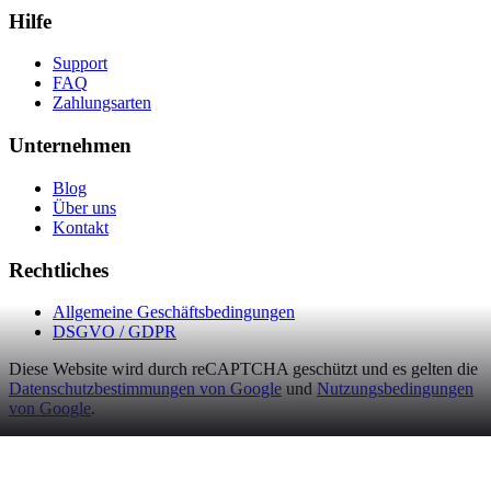
Hilfe
Support
FAQ
Zahlungsarten
Unternehmen
Blog
Über uns
Kontakt
Rechtliches
Allgemeine Geschäftsbedingungen
DSGVO / GDPR
Diese Website wird durch reCAPTCHA geschützt und es gelten die
Datenschutzbestimmungen von Google
und
Nutzungsbedingungen
von Google
.