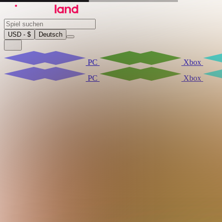
USD - $
Deutsch
PC
Xbox
PC
Xbox