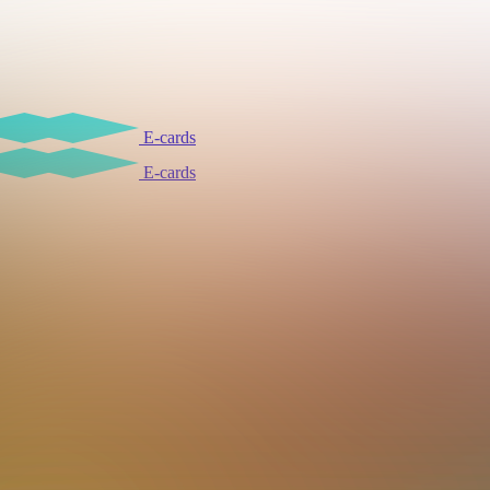
E-cards
E-cards