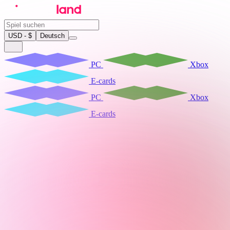
USD - $
Deutsch
PC
Xbox
E-cards
PC
Xbox
E-cards