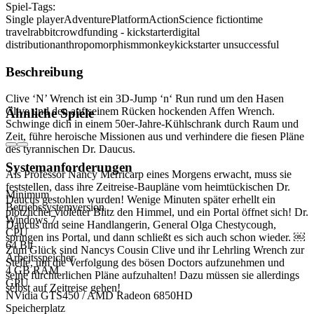
Spiel-Tags:
Single player
Adventure
Platform
Action
Science fiction
time
travel
rabbit
crowdfunding - kickstarter
digital
distribution
anthropomorphism
monkey
kickstarter unsuccessful
Beschreibung
Clive ‘N’ Wrench ist ein 3D-Jump ‘n‘ Run rund um den Hasen
Clive und den auf seinem Rücken hockenden Affen Wrench.
Ähnliche Spiele
Schwinge dich in einem 50er-Jahre-Kühlschrank durch Raum und
Zeit, führe heroische Missionen aus und verhindere die fiesen Pläne
des tyrannischen Dr. Daucus.
Systemanforderungen
Als Professor Nancy Merricarp eines Morgens erwacht, muss sie
feststellen, dass ihre Zeitreise-Baupläne vom heimtückischen Dr.
Minimum
Daucus gestohlen wurden! Wenige Minuten später erhellt ein
Betriebssystemversion
plötzlicher violetter Blitz den Himmel, und ein Portal öffnet sich! Dr.
Windows 7
Daucus und seine Handlangerin, General Olga Chestycough,
CPU
springen ins Portal, und dann schließt es sich auch schon wieder. ￼
64 Bit
Zum Glück sind Nancys Cousin Clive und ihr Lehrling Wrench zur
Arbeitsspeicher
Stelle, um die Verfolgung des bösen Doctors aufzunehmen und
4 GB RAM
seine fürchterlichen Pläne aufzuhalten! Dazu müssen sie allerdings
GPU
selbst auf Zeitreise gehen!
NVidia GTS450 / AMD Radeon 6850HD
Speicherplatz