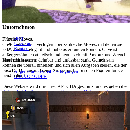
Support
FAQ
Zahlungsarten
Unternehmen
Blog
Flüssige Moves.
Über uns
Clive und Wrench verfügen über zahlreiche Moves, mit denen sie
Kontakt
jedes Zeitalter elegant und mühelos erkunden können. Clive ist
außergewöhnlich athletisch und kennt sich mit Parkour aus. Wrench
Rechtliches
hingegen ist enorm dehnbar und unfassbar stark. Gemeinsam
können sie überall hinreisen und sich allen Aufgaben stellen, die der
böse Dr. Daucus und seine Armee aus historischen Figuren für sie
Allgemeine Geschäftsbedingungen
bereithalten!
DSGVO / GDPR
Diese Website wird durch reCAPTCHA geschützt und es gelten die
Datenschutzbestimmungen von Google
und
Nutzungsbedingungen
von Google
.