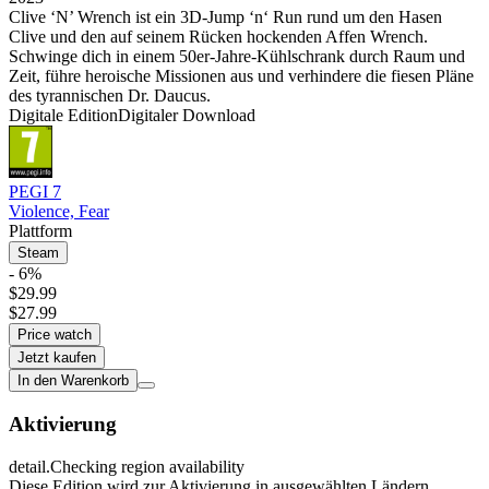
Clive ‘N’ Wrench ist ein 3D-Jump ‘n‘ Run rund um den Hasen
Clive und den auf seinem Rücken hockenden Affen Wrench.
Schwinge dich in einem 50er-Jahre-Kühlschrank durch Raum und
Zeit, führe heroische Missionen aus und verhindere die fiesen Pläne
des tyrannischen Dr. Daucus.
Digitale Edition
Digitaler Download
PEGI 7
Violence, Fear
Plattform
Steam
- 6%
$29.99
$27.99
Price watch
Jetzt kaufen
In den Warenkorb
Aktivierung
detail.Checking region availability
Diese Edition wird zur Aktivierung in ausgewählten Ländern