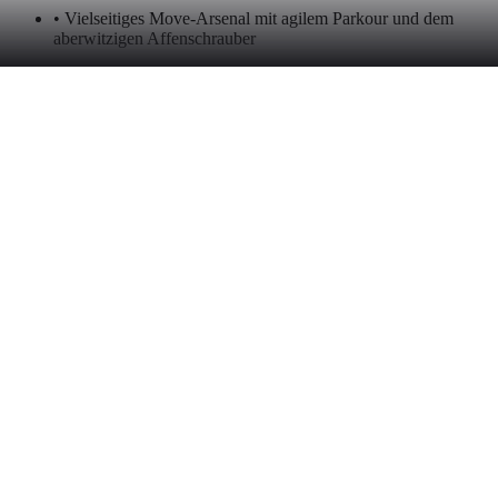
• Vielseitiges Move-Arsenal mit agilem Parkour und dem
aberwitzigen Affenschrauber