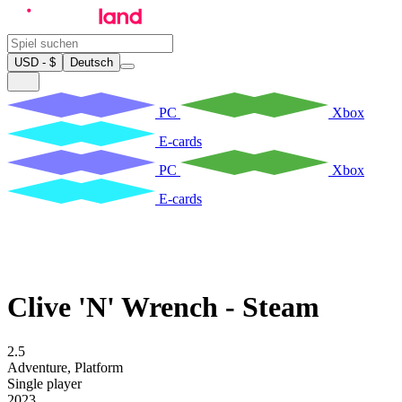
USD - $
Deutsch
PC
Xbox
E-cards
PC
Xbox
E-cards
Clive 'N' Wrench - Steam
2.5
Adventure
,
Platform
Single player
2023