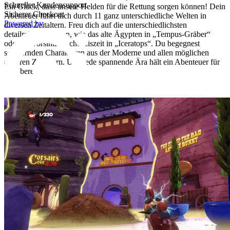
Schneller Kundensupport
Ein Glück, dass unsere Helden für die Rettung sorgen können! Dein
Sicherer Checkout
Abenteuer führt dich durch 11 ganz unterschiedliche Welten in
Powered by
diversen Zeitaltern. Freu dich auf die unterschiedlichsten
detailreichen Welten, wie das alte Ägypten in „Tempus-Gräber“
oder die vorsintflutliche Eiszeit in „Iceratops“. Du begegnest
schillernden Charakteren aus der Moderne und allen möglichen
anderen Zeitaltern. Und jede spannende Ära hält ein Abenteuer für
dich bereit!
© 2026 player.land Alle Rechte vorbehalten
Shop
PC
X-Box
eCards
Hilfe