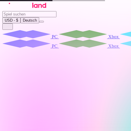
USD - $
Deutsch
PC
Xbox
PC
Xbox