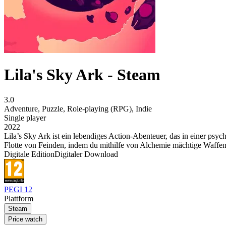
Lila's Sky Ark - Steam
3.0
Adventure
,
Puzzle
,
Role-playing (RPG)
,
Indie
Single player
2022
Lila’s Sky Ark ist ein lebendiges Action-Abenteuer, das in einer psyc
Flotte von Feinden, indem du mithilfe von Alchemie mächtige Waffen h
Digitale Edition
Digitaler Download
PEGI 12
Plattform
Steam
Price watch