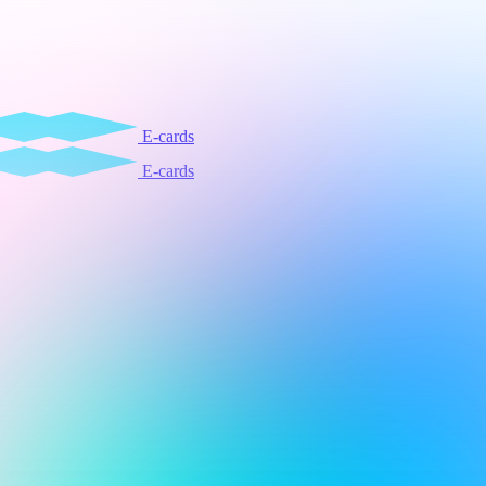
E-cards
E-cards