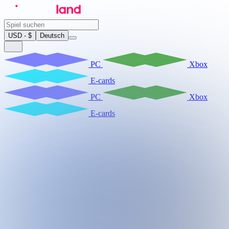
USD - $
Deutsch
PC
Xbox
E-cards
PC
Xbox
E-cards