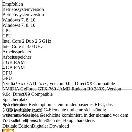
Empfohlen
Betriebssystemversion
Betriebssystemversion
Windows 7, 8, 10
Windows 7, 8, 10
CPU
CPU
Intel Core 2 Duo 2.5 GHz
Intel Core i5 3.0 GHz
Arbeitsspeicher
Arbeitsspeicher
2 GB RAM
4 GB RAM
GPU
GPU
Nvidia 9xxx / ATI 2xxx, Version 9.0c, DirectX9 Compatible
NVIDIA GeForce GTX 760 / AMD Radeon R9 280X, Version
9.0c, DirectX9 Compatible
Speicherplatz
Ash of Gods: Redemption ist ein rundenbasiertes RPG, das
Speicherplatz
taktische Kämpfe, CCG-Elemente und eine sich ständig
5 GB available space
weiterentwickelnde Geschichte kombiniert, in der niemand vor dem
5 GB available space
Tod sicher ist, einschließlich der Hauptcharaktere.
Zusätzliche Hinweise
Digitale Edition
Digitaler Download