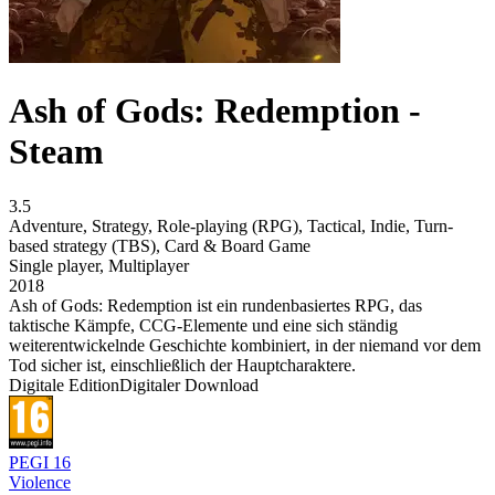
Ash of Gods: Redemption -
Steam
3.5
Adventure
,
Strategy
,
Role-playing (RPG)
,
Tactical
,
Indie
,
Turn-
based strategy (TBS)
,
Card & Board Game
Single player
,
Multiplayer
2018
Ash of Gods: Redemption ist ein rundenbasiertes RPG, das
taktische Kämpfe, CCG-Elemente und eine sich ständig
weiterentwickelnde Geschichte kombiniert, in der niemand vor dem
Tod sicher ist, einschließlich der Hauptcharaktere.
Digitale Edition
Digitaler Download
PEGI 16
Violence