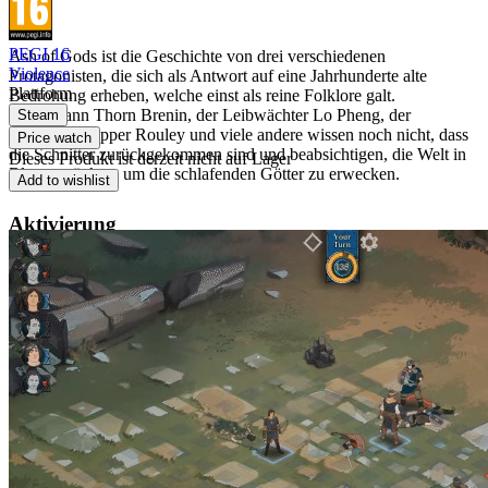
GAMEPLAY
PEGI 16
Ash of Gods ist die Geschichte von drei verschiedenen
Violence
Protagonisten, die sich als Antwort auf eine Jahrhunderte alte
Plattform
Bedrohung erheben, welche einst als reine Folklore galt.
Hauptmann Thorn Brenin, der Leibwächter Lo Pheng, der
Steam
Schreiber Hopper Rouley und viele andere wissen noch nicht, dass
Price watch
die Schnitter zurückgekommen sind und beabsichtigen, die Welt in
Dieses Produkt ist derzeit nicht auf Lager
Blut zu tränken, um die schlafenden Götter zu erwecken.
Add to wishlist
Aktivierung
detail.Checking region availability
Diese Edition wird zur Aktivierung in ausgewählten Ländern
vertrieben.
Länderliste wird geladen...
Sofortige digitale Lieferung
Schneller Kundensupport
Sicherer Checkout
Powered by