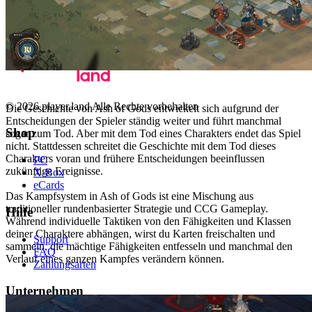
© 2026 player.land Alle Rechte vorbehalten
Die Geschichte von Ash of Gods entwickelt sich aufgrund der
Entscheidungen der Spieler ständig weiter und führt manchmal
Shop
sogar zum Tod. Aber mit dem Tod eines Charakters endet das Spiel
nicht. Stattdessen schreitet die Geschichte mit dem Tod dieses
Charakters voran und frühere Entscheidungen beeinflussen
PC
zukünftige Ereignisse.
X-Box
eCards
Das Kampfsystem in Ash of Gods ist eine Mischung aus
traditioneller rundenbasierter Strategie und CCG Gameplay.
Hilfe
Während individuelle Taktiken von den Fähigkeiten und Klassen
deiner Charaktere abhängen, wirst du Karten freischalten und
Support
sammeln, die mächtige Fähigkeiten entfesseln und manchmal den
FAQ
Verlauf eines ganzen Kampfes verändern können.
Zahlungsarten
Unternehmen