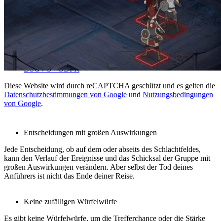
Blog
Über uns
Kontakt
Rechtliches
Allgemeine Geschäftsbedingungen
DSGVO / GDPR
Diese Website wird durch reCAPTCHA geschützt und es gelten die
Datenschutzbestimmungen von Google
und
Nutzungsbedingungen
WAS MACHT ASH OF GODS EINZIGARTIG?
von Google
.
Entscheidungen mit großen Auswirkungen
Jede Entscheidung, ob auf dem oder abseits des Schlachtfeldes,
kann den Verlauf der Ereignisse und das Schicksal der Gruppe mit
großen Auswirkungen verändern. Aber selbst der Tod deines
Anführers ist nicht das Ende deiner Reise.
Keine zufälligen Würfelwürfe
Es gibt keine Würfelwürfe, um die Trefferchance oder die Stärke