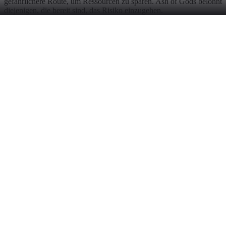
gefährlichere Route, um Ressourcen zu sparen. Ash of Gods belohnt
diejenigen, die bereit sind, das Risiko einzugehen.