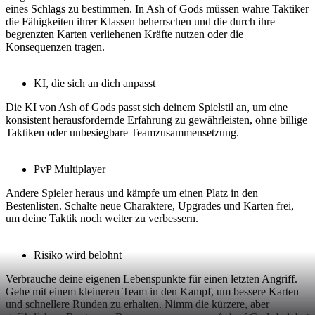
eines Schlags zu bestimmen. In Ash of Gods müssen wahre Taktiker
die Fähigkeiten ihrer Klassen beherrschen und die durch ihre
begrenzten Karten verliehenen Kräfte nutzen oder die
Konsequenzen tragen.
KI, die sich an dich anpasst
Die KI von Ash of Gods passt sich deinem Spielstil an, um eine
konsistent herausfordernde Erfahrung zu gewährleisten, ohne billige
Taktiken oder unbesiegbare Teamzusammensetzung.
PvP Multiplayer
Andere Spieler heraus und kämpfe um einen Platz in den
Bestenlisten. Schalte neue Charaktere, Upgrades und Karten frei,
um deine Taktik noch weiter zu verbessern.
Risiko wird belohnt
Verbrauche deine eigenen Lebenspunkte für einen letzten Angriff.
Gehe mit einem kleineren Team in den Kampf, um bessere Karten
und schnellere Runden zu erhalten. Nimm die kürzere, aber