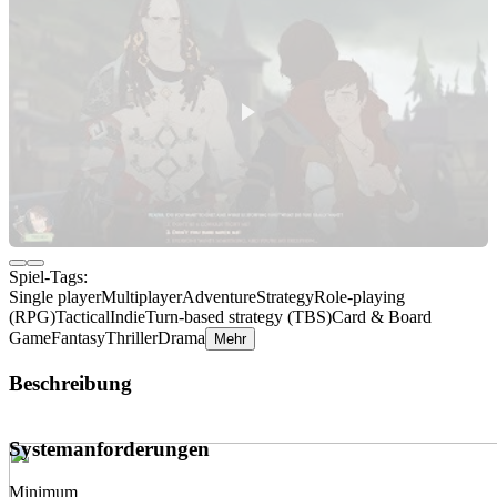
Spiel-Tags:
Single player
Multiplayer
Adventure
Strategy
Role-playing
(RPG)
Tactical
Indie
Turn-based strategy (TBS)
Card & Board
Game
Fantasy
Thriller
Drama
Mehr
Beschreibung
Systemanforderungen
Minimum