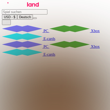
USD - $
Deutsch
PC
Xbox
E-cards
PC
Xbox
E-cards