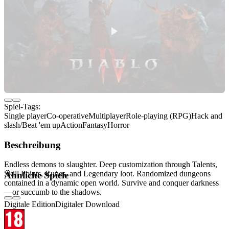
Spiel-Tags:
Single player
Co-operative
Multiplayer
Role-playing (RPG)
Hack and
slash/Beat 'em up
Action
Fantasy
Horror
Beschreibung
Endless demons to slaughter. Deep customization through Talents,
Skill Points, Runes, and Legendary loot. Randomized dungeons
Ähnliche Spiele
contained in a dynamic open world. Survive and conquer darkness
—or succumb to the shadows.
Digitale Edition
Digitaler Download