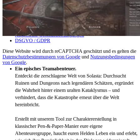
Über uns
Kontakt
Rechtliches
Allgemeine Geschäftsbedingungen
DSGVO / GDPR
Diese Website wird durch reCAPTCHA geschützt und es gelten die
Schlüsselfeatures:
Datenschutzbestimmungen von Google
und
Nutzungsbedingungen
von Google
.
Ein episches Teamabenteuer.
Entdeckt die zerschlagene Welt von Solasta: Durchsucht
Ruinen und Dungeons nach legendären Schätzen, ergründet
die Wahrheit hinter einem uralten Kataklysmus – und
verhindert, dass die Katastrophe erneut über die Welt
hereinbricht.
Erstellt mit unserem Tool zur Charaktererstellung in
klassischer Pen-&-Paper-Manier eure eigene
Abenteurergruppe, haucht euren Helden Leben ein und erlebt,