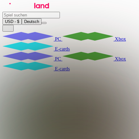
USD - $
Deutsch
PC
Xbox
E-cards
PC
Xbox
E-cards