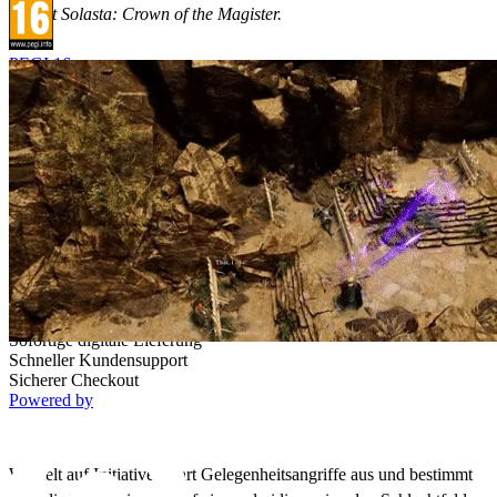
kommt Solasta: Crown of the Magister.
PEGI 16
Plattform
Steam
Price watch
Dieses Produkt ist derzeit nicht auf Lager
Add to wishlist
Aktivierung
detail.Checking region availability
Diese Edition wird zur Aktivierung in ausgewählten Ländern
vertrieben.
Länderliste wird geladen...
Sofortige digitale Lieferung
Schneller Kundensupport
Sicherer Checkout
Powered by
Die authentische Spielerfahrung von Pen-&-
Paper-Rollenspielen, jetzt auch für PC!
Würfelt auf Initiative, führt Gelegenheitsangriffe aus und bestimmt