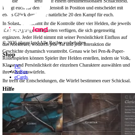
über die Positionierung auf einem dreidimensionalen Schlachtfeld.
Bringt euch für den Gnadenstoß in Position und entscheidet mit
etwas Glück durch eine natürliche 20 den Kampf für euch.
In Solasta übernehmt ihr die Kontrolle über vier Helden, die jeweils
über einzigartige Fähigkeiten verfügen, die sich gegenseitig
ergänzen. Jeder Held nimmt mit seiner Persönlichkeit Einfluss auf
© 2026 player.land Alle Rechte vorbehalten
das Abenteuer, wodurch jede Tat und jede Interaktion die
Geschichte dynamisch vorantreibt. Genau wie bei Pen-&-Paper-
Shop
Rollenspielen können Spieler ihre Helden erstellen, indem sie Volk,
Klasse und Persönlichkeit der einzelnen Charaktere auswählen und
PC
X-Box
ihre Werte auswürfeln.
eCards
Ihr trefft die Entscheidungen, die Würfel bestimmen euer Schicksal.
Hilfe
Support
FAQ
Zahlungsarten
Unternehmen
Blog