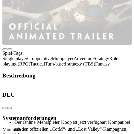
Spiel-Tags:
Single player
Co-operative
Multiplayer
Adventure
Strategy
Role-
playing (RPG)
Tactical
Turn-based strategy (TBS)
Fantasy
Beschreibung
Infos zum Spiel
DLC
Kostenlose Inhaltsaktualisierung mit der
Veröffentlichung von „Lost Valley“
Systemanforderungen
Der Online-Mehrspieler-Koop ist jetzt verfügbar: Kompatibel
mit den offiziellen „CotM“- und „Lost Valley“-Kampagnen,
Minimum