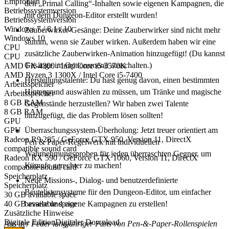
Empfohlen
den „Primal Calling“-Inhalten sowie eigenen Kampagnen, die
Betriebssystemversion
mit dem Dungeon-Editor erstellt wurden!
Betriebssystemversion
Windows 7 / 8.1 / 10
Zauberwirker-Gesänge: Deine Zauberwirker sind nicht mehr
Windows 10
stumm, wenn sie Zauber wirken. Außerdem haben wir eine
CPU
zusätzliche Zauberwirken-Animation hinzugefügt! (Du kannst
CPU
Gesänge im Optionsmenü ausschalten.)
AMD FX 4300 / Intel Core i5-3570K
AMD Ryzen 3 1300X / Intel Core i5-7400
Herstellungstalente: Du hast genug davon, einen bestimmten
Arbeitsspeicher
Hintergrund auswählen zu müssen, um Tränke und magische
Arbeitsspeicher
8 GB RAM
Gegenstände herzustellen? Wir haben zwei Talente
8 GB RAM
hinzugefügt, die das Problem lösen sollten!
GPU
Überraschungssystem-Überholung: Jetzt treuer orientiert am
GPU
Radeon R9 285 / GeForce GTX 950, Version 11, DirectX
Pen & Paper-Regelwerk mit individuellen
compatible sound card
Wahrnehmungsproben für jeden überraschten Gegner, um
Radeon RX 590 / GeForce GTX 1060, Version 11, DirectX
Kämpfe gerechter zu machen!
compatible sound card
Speicherplatz
Neue Missions-, Dialog- und benutzerdefinierte
Speicherplatz
Beutelistensysteme für den Dungeon-Editor, um einfacher
30 GB available space
bessere und eigene Kampagnen zu erstellen!
40 GB available space
Zusätzliche Hinweise
Digitale Edition
Digitaler Download
Aus der Feder langjähriger Fans von Pen-&-Paper-Rollenspielen