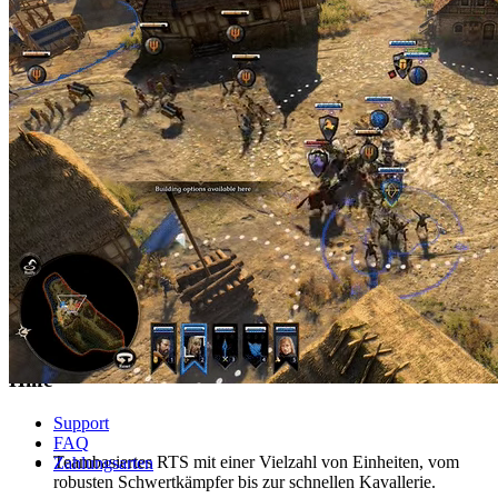
© 2026 player.land Alle Rechte vorbehalten
Shop
PC
X-Box
eCards
Hilfe
Support
FAQ
Teambasiertes RTS mit einer Vielzahl von Einheiten, vom
Zahlungsarten
robusten Schwertkämpfer bis zur schnellen Kavallerie.