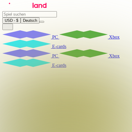
USD - $
Deutsch
PC
Xbox
E-cards
PC
Xbox
E-cards