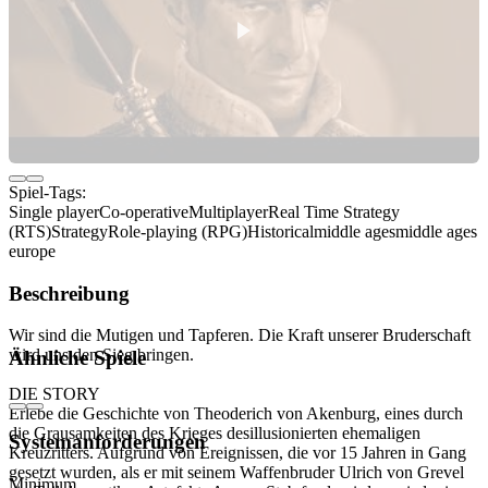
Spiel-Tags:
Single player
Co-operative
Multiplayer
Real Time Strategy
(RTS)
Strategy
Role-playing (RPG)
Historical
middle ages
middle ages
europe
Beschreibung
Wir sind die Mutigen und Tapferen. Die Kraft unserer Bruderschaft
wird uns den Sieg bringen.
Ähnliche Spiele
DIE STORY
Erlebe die Geschichte von Theoderich von Akenburg, eines durch
die Grausamkeiten des Krieges desillusionierten ehemaligen
Systemanforderungen
Kreuzritters. Aufgrund von Ereignissen, die vor 15 Jahren in Gang
gesetzt wurden, als er mit seinem Waffenbruder Ulrich von Grevel
Minimum