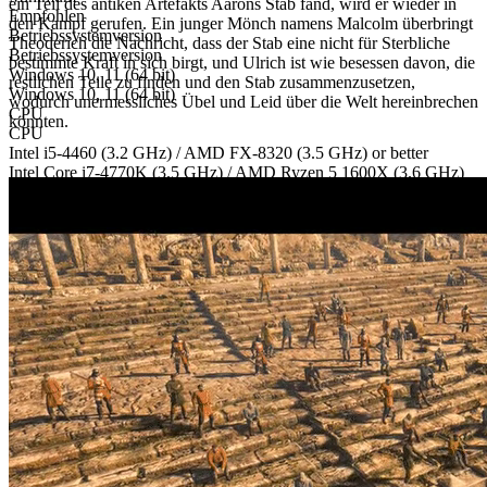
ein Teil des antiken Artefakts Aarons Stab fand, wird er wieder in
Empfohlen
den Kampf gerufen. Ein junger Mönch namens Malcolm überbringt
Betriebssystemversion
Theoderich die Nachricht, dass der Stab eine nicht für Sterbliche
Betriebssystemversion
bestimmte Kraft in sich birgt, und Ulrich ist wie besessen davon, die
Windows 10, 11 (64 bit)
restlichen Teile zu finden und den Stab zusammenzusetzen,
Windows 10, 11 (64 bit)
wodurch unermessliches Übel und Leid über die Welt hereinbrechen
CPU
könnten.
CPU
Intel i5-4460 (3.2 GHz) / AMD FX-8320 (3.5 GHz) or better
Intel Core i7-4770K (3.5 GHz) / AMD Ryzen 5 1600X (3.6 GHz)
or better
Arbeitsspeicher
Arbeitsspeicher
8 GB RAM
16 GB RAM
GPU
GPU
NVIDIA GeForce GTX 750 Ti or comparable, Version 11, DirectX
compatible
NVIDIA GeForce GTX 1060 or comparable, Version 11, DirectX
compatible
Speicherplatz
Speicherplatz
25 GB available space
25 GB available space
Zusätzliche Hinweise