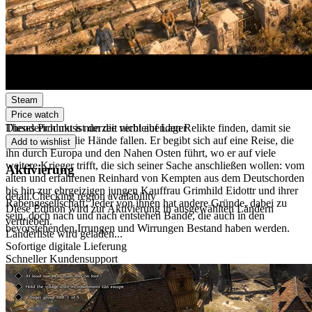
Digitale Edition
Digitaler Download
PEGI 16
Violence, Fear
Plattform
Steam
Price watch
Dieses Produkt ist derzeit nicht auf Lager
Theoderich muss nun die verbleibenden Relikte finden, damit sie
Ulrich nicht in die Hände fallen. Er begibt sich auf eine Reise, die
Add to wishlist
ihn durch Europa und den Nahen Osten führt, wo er auf viele
weitere Krieger trifft, die sich seiner Sache anschließen wollen: vom
Aktivierung
alten und erfahrenen Reinhard von Kempten aus dem Deutschorden
bis hin zur ehrgeizigen jungen Kauffrau Grimhild Eidottr und ihrer
detail.Checking region availability
Rabengesellschaft. Jeder von ihnen hat andere Gründe, dabei zu
Diese Edition wird zur Aktivierung in ausgewählten Ländern
sein, doch nach und nach entstehen Bande, die auch in den
vertrieben.
bevorstehenden Irrungen und Wirrungen Bestand haben werden.
Länderliste wird geladen...
Sofortige digitale Lieferung
Schneller Kundensupport
Sicherer Checkout
Powered by