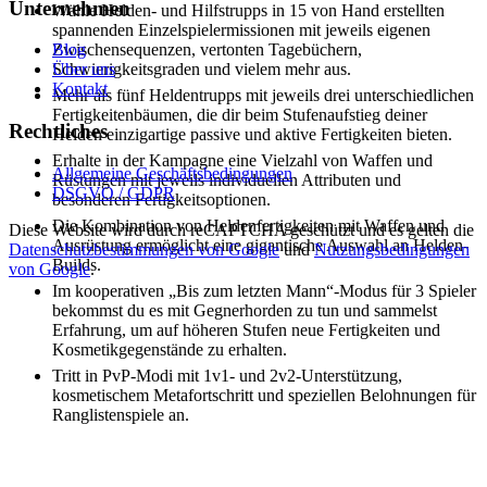
Unternehmen
Wähle Helden- und Hilfstrupps in 15 von Hand erstellten
spannenden Einzelspielermissionen mit jeweils eigenen
Zwischensequenzen, vertonten Tagebüchern,
Blog
Schwierigkeitsgraden und vielem mehr aus.
Über uns
Kontakt
Mehr als fünf Heldentrupps mit jeweils drei unterschiedlichen
Fertigkeitenbäumen, die dir beim Stufenaufstieg deiner
Rechtliches
Helden einzigartige passive und aktive Fertigkeiten bieten.
Erhalte in der Kampagne eine Vielzahl von Waffen und
Allgemeine Geschäftsbedingungen
Rüstungen mit jeweils individuellen Attributen und
DSGVO / GDPR
besonderen Fertigkeitsoptionen.
Die Kombination von Heldenfertigkeiten mit Waffen und
Diese Website wird durch reCAPTCHA geschützt und es gelten die
Ausrüstung ermöglicht eine gigantische Auswahl an Helden-
Datenschutzbestimmungen von Google
und
Nutzungsbedingungen
Builds.
von Google
.
Im kooperativen „Bis zum letzten Mann“-Modus für 3 Spieler
bekommst du es mit Gegnerhorden zu tun und sammelst
Erfahrung, um auf höheren Stufen neue Fertigkeiten und
Kosmetikgegenstände zu erhalten.
Tritt in PvP-Modi mit 1v1- und 2v2-Unterstützung,
kosmetischem Metafortschritt und speziellen Belohnungen für
Ranglistenspiele an.