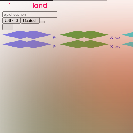
USD - $
Deutsch
PC
Xbox
PC
Xbox