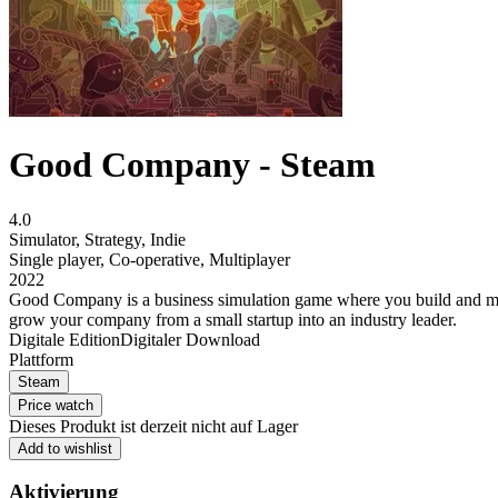
Good Company - Steam
4.0
Simulator
,
Strategy
,
Indie
Single player
,
Co-operative
,
Multiplayer
2022
Good Company is a business simulation game where you build and man
grow your company from a small startup into an industry leader.
Digitale Edition
Digitaler Download
Plattform
Steam
Price watch
Dieses Produkt ist derzeit nicht auf Lager
Add to wishlist
Aktivierung