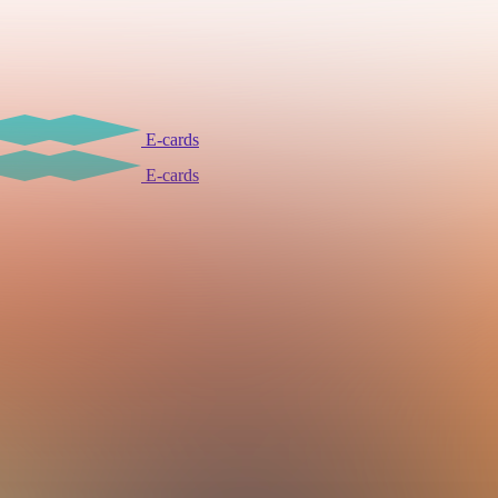
E-cards
E-cards