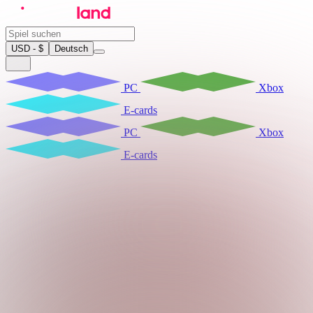
USD - $
Deutsch
PC
Xbox
E-cards
PC
Xbox
E-cards