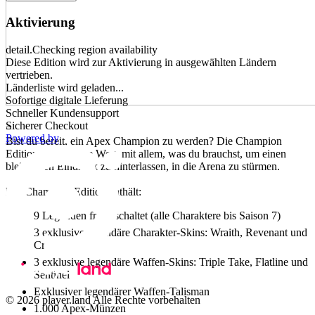
Aktivierung
detail.Checking region availability
Diese Edition wird zur Aktivierung in ausgewählten Ländern
vertrieben.
Länderliste wird geladen...
Sofortige digitale Lieferung
Schneller Kundensupport
Sicherer Checkout
=
Powered by
Bist du bereit, ein Apex Champion zu werden? Die Champion
Edition ist der beste Weg, mit allem, was du brauchst, um einen
bleibenden Eindruck zu hinterlassen, in die Arena zu stürmen.
Die Champion Edition enthält:
9 Legenden freigeschaltet (alle Charaktere bis Saison 7)
3 exklusive legendäre Charakter-Skins: Wraith, Revenant und
Crypto
3 exklusive legendäre Waffen-Skins: Triple Take, Flatline und
Sentinel
Exklusiver legendärer Waffen-Talisman
© 2026 player.land Alle Rechte vorbehalten
1.000 Apex-Münzen