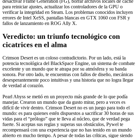
desactivar Frame Generation (FG), borrar archivos locales de caché
para reiniciar ajustes, actualizar los controladores de la GPU o
verificar la integridad en Steam. Los problemas conocidos incluyen
errores de Intel XeSS, pantallas blancas en GTX 1060 con FSR y
fallos de lanzamiento en ROG Ally X.
Veredicto: un triunfo tecnológico con
cicatrices en el alma
Crimson Desert es un coloso contradictorio. Por un lado, está la
potencia tecnológica del BlackSpace Engine, un sistema de combate
excelente y un mundo que te atrapa por su atmósfera y su banda
sonora. Por otro lado, te encuentras con fallos de diseño, mecánicas
desesperantemente poco intuitivas y una historia que no logra llegar
de verdad al corazón.
Pearl Abyss se metió en un proyecto más grande de lo que podía
manejar. Crearon un mundo que da gusto mirar, pero a veces es
difícil de vivir dentro. Crimson Desert no es un juego para todo el
mundo: es para quienes estén dispuestos a sacrificar 30 horas de sus
vidas para el “prólogo” que te lleva al núcleo, que de verdad pega
fuerte. Si aceptas sus reglas y superas sus obstáculos, Pywel te
recompensará con una experiencia que no has tenido en un mundo
abierto en mucho tiempo. A pesar de todas las críticas, sigue siendo