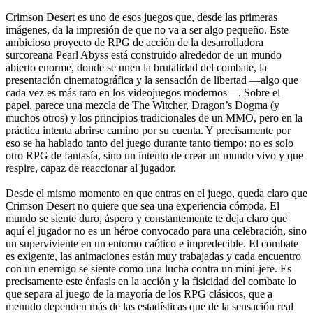
Crimson Desert es uno de esos juegos que, desde las primeras
imágenes, da la impresión de que no va a ser algo pequeño. Este
ambicioso proyecto de RPG de acción de la desarrolladora
surcoreana Pearl Abyss está construido alrededor de un mundo
abierto enorme, donde se unen la brutalidad del combate, la
presentación cinematográfica y la sensación de libertad —algo que
cada vez es más raro en los videojuegos modernos—. Sobre el
papel, parece una mezcla de The Witcher, Dragon’s Dogma (y
muchos otros) y los principios tradicionales de un MMO, pero en la
práctica intenta abrirse camino por su cuenta. Y precisamente por
eso se ha hablado tanto del juego durante tanto tiempo: no es solo
otro RPG de fantasía, sino un intento de crear un mundo vivo y que
respire, capaz de reaccionar al jugador.
Desde el mismo momento en que entras en el juego, queda claro que
Crimson Desert no quiere que sea una experiencia cómoda. El
mundo se siente duro, áspero y constantemente te deja claro que
aquí el jugador no es un héroe convocado para una celebración, sino
un superviviente en un entorno caótico e impredecible. El combate
es exigente, las animaciones están muy trabajadas y cada encuentro
con un enemigo se siente como una lucha contra un mini-jefe. Es
precisamente este énfasis en la acción y la fisicidad del combate lo
que separa al juego de la mayoría de los RPG clásicos, que a
menudo dependen más de las estadísticas que de la sensación real