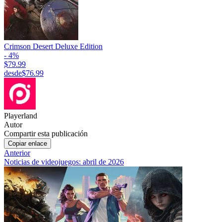
Crimson Desert Deluxe Edition
- 4%
$79.99
desde
$76.99
Playerland
Autor
Compartir esta publicación
Copiar enlace
Anterior
Noticias de videojuegos: abril de 2026