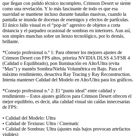
que llegan con pulido técnico incompleto, Crimson Desert se siente
como una revelación. Y lo más fascinante de todo es que esa
suavidad se mantiene incluso durante batallas masivas, cuando la
pantalla se inunda de docenas de enemigos y efectos de partículas.
El único fallo visual es el “pop-in” agresivo de objetos a corta
distancia y el parpadeo ocasional de sombras en interiores. Aun así,
son simples manchas sobre un lienzo tecnológico, por lo demás,
brillante.
*Consejo profesional n.º 1: Para obtener los mejores ajustes de
Crimson Desert con FPS altos, prioriza NVIDIA DLSS 4.5/FSR 4
(Calidad o Equilibrado), pon Iluminación en Alto/Ultra (evita
“Max”) y mantén Sombra/Niebla Volumétrica en Bajo. Para el
máximo rendimiento, desactiva Ray Tracing y Ray Reconstruction.
Intenta mantener Calidad del Modelo en Alto/Ultra para los gráficos.
*Consejo profesional n.º 2: El “punto ideal” entre calidad y
rendimiento – Estos ajustes gráficos para Crimson Desert ofrecen el
mejor equilibrio, es decir, alta calidad visual sin caídas innecesarias
de FPS:
• Calidad del Modelo: Ultra
• Calidad de Texturas: Ultra / Cinematic
• Calidad de Sombras: Ultra (ajustes más bajos provocan artefactos
visibles)