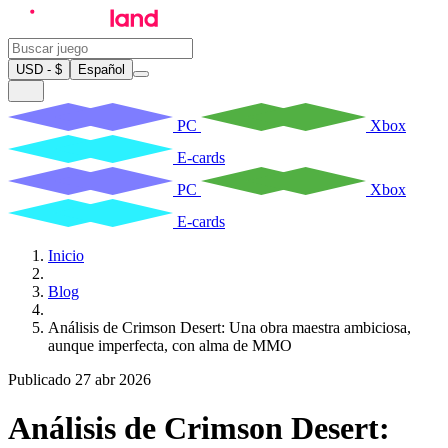
USD - $
Español
PC
Xbox
E-cards
PC
Xbox
E-cards
Inicio
Blog
Análisis de Crimson Desert: Una obra maestra ambiciosa,
aunque imperfecta, con alma de MMO
Publicado 27 abr 2026
Análisis de Crimson Desert: