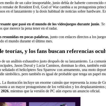
n medio de un calor insoportable, junio debía de haberte convencido rá
emake de Resident Evil, God of War cambia a su protagonista principal
asos en el lanzamiento y la dosis habitual de noticias sobre hardware.
eresante que pasó en el mundo de los videojuegos durante junio
. Te
s que merece la pena tener en el radar.
s resumidas en pocas palabras
, junto con enlaces directos a los jue
do el mundo durante el último mes.
 teorías, y los fans buscan referencias ocul
ro de un análisis exhaustivo justo después de su lanzamiento. La comuni
incipales, Jason Duval y Lucia Caminos, dominan la obra, también están 
han señalado el helicóptero Sea Sparrow con armamento, una moto deport
lle simbólico, pero también es igual de probable que tenga un papel m
. La ilustración incluye un enorme caimán que representa la zona de Gr
punta a un mayor protagonismo de los vehículos y los desplazamientos por
e 2026
, mientras que la versión de PC aún espera un anuncio oficial.