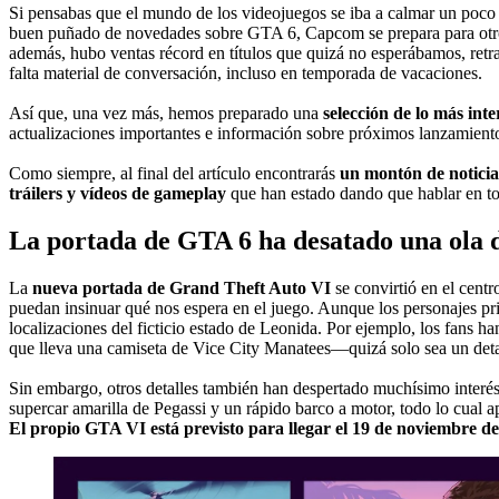
Si pensabas que el mundo de los videojuegos se iba a calmar un poco e
buen puñado de novedades sobre GTA 6, Capcom se prepara para otro r
además, hubo ventas récord en títulos que quizá no esperábamos, retr
falta material de conversación, incluso en temporada de vacaciones.
Así que, una vez más, hemos preparado una
selección de lo más int
actualizaciones importantes e información sobre próximos lanzamiento
Como siempre, al final del artículo encontrarás
un montón de noticia
tráilers y vídeos de gameplay
que han estado dando que hablar en to
La portada de GTA 6 ha desatado una ola de
La
nueva portada de Grand Theft Auto VI
se convirtió en el cent
puedan insinuar qué nos espera en el juego. Aunque los personajes pr
localizaciones del ficticio estado de Leonida. Por ejemplo, los fans 
que lleva una camiseta de Vice City Manatees—quizá solo sea un deta
Sin embargo, otros detalles también han despertado muchísimo interés
supercar amarilla de Pegassi y un rápido barco a motor, todo lo cual a
El propio GTA VI está previsto para llegar el 19 de noviembre d