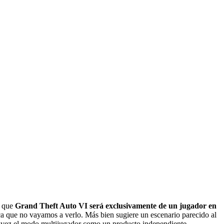
a que
Grand Theft Auto VI será exclusivamente de un jugador en
a que no vayamos a verlo. Más bien sugiere un escenario parecido al
a vez el modo multijugador como un producto independiente.