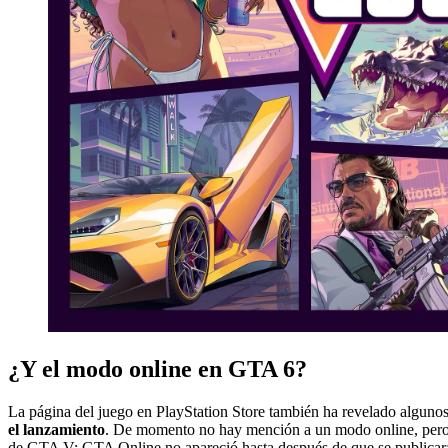
¿Y el modo online en GTA 6?
La página del juego en PlayStation Store también ha revelado algunos 
el lanzamiento
. De momento no hay mención a un modo online, pero q
de GTA V: GTA Online no apareció hasta después de que se publicara 