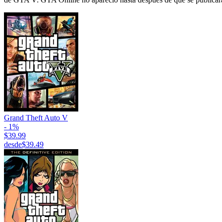
Grand Theft Auto V
- 1%
$39.99
desde
$39.49