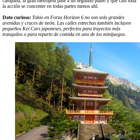
campaña, la gran metrópoli pase a un segundo plano y que casi toda
la acción se concentre en todas partes menos ahí.
Dato curioso:
Tokio en Forza Horizon 6 no son solo grandes
avenidas y cruces de neón. Las calles estrechas también incluyen
pequeños Kei Cars japoneses, perfectos para trayectos más
tranquilos o para reparto de comida en uno de los minijuegos.