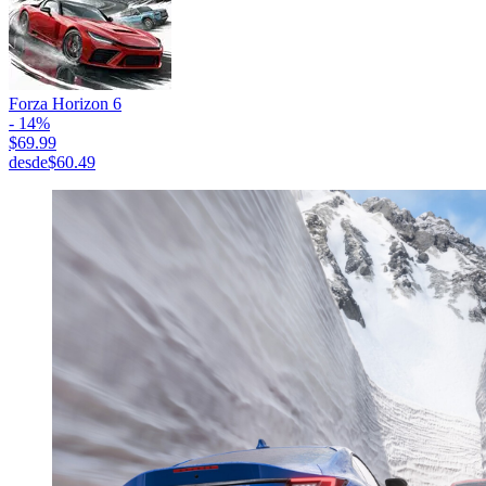
Forza Horizon 6
- 14%
$69.99
desde
$60.49