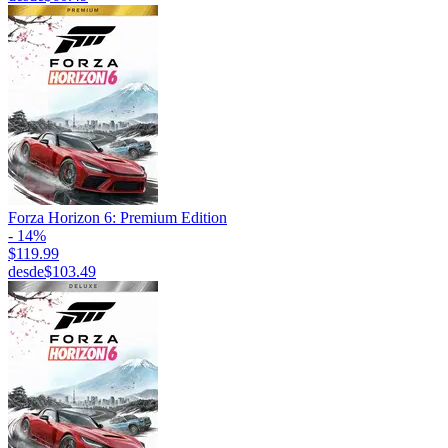
Forza Horizon 6: Premium Edition
- 14%
$119.99
desde
$103.49