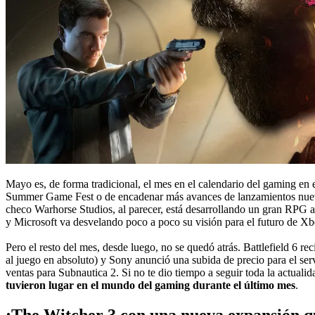
Mayo es, de forma tradicional, el mes en el calendario del gaming en e
Summer Game Fest o de encadenar más avances de lanzamientos nu
checo Warhorse Studios, al parecer, está desarrollando un gran RPG a
y Microsoft va desvelando poco a poco su visión para el futuro de Xb
Pero el resto del mes, desde luego, no se quedó atrás. Battlefield 6 re
al juego en absoluto) y Sony anunció una subida de precio para el se
ventas para Subnautica 2. Si no te dio tiempo a seguir toda la actua
tuvieron lugar en el mundo del gaming durante el último mes
.
¡The Witcher 3 con una nueva expansión q