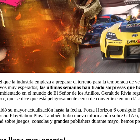
l que la industria empieza a preparar el terreno para la temporada de ve
evos muy esperados;
las últimas semanas han traído sorpresas que 
mbientado en el mundo de El Señor de los Anillos, Geralt de Rivia reg
ox, que se dice que está peligrosamente cerca de convertirse en un clá
cibió su mayor actualización hasta la fecha, Forza Horizon 6 consiguió fil
rvicio PlayStation Plus. También hubo nueva información sobre GTA 6, T
lidad sobre juegos, consolas y grandes publishers durante mayo, hemos 
ue llega muy pronto!