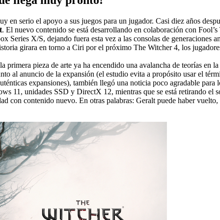
 en serio el apoyo a sus juegos para un jugador. Casi diez años desp
t
. El nuevo contenido se está desarrollando en colaboración con Fool’s
box Series X/S, dejando fuera esta vez a las consolas de generaciones
storia girara en torno a Ciri por el próximo The Witcher 4, los jugadore
a primera pieza de arte ya ha encendido una avalancha de teorías en la 
unto al anuncio de la expansión (el estudio evita a propósito usar el 
énticas expansiones), también llegó una noticia poco agradable para l
ndows 11, unidades SSD y DirectX 12, mientras que se está retirando
dad con contenido nuevo. En otras palabras: Geralt puede haber vuelto, p