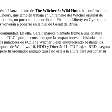
ués del lanzamiento de
The Witcher 3: Wild Hunt
, ha confirmado de
 Theory, que también trabaja en un remake del Witcher original de
 anteriores, un poco como ocurrió con Phantom Liberty en Cyberpunk
s volverán a ponerse en la piel de Geralt de Rivia.
comunidad. En ella, Geralt aparece plantado frente a una criatura
término “DLC” porque considera que las expansiones de historia —con
os jugadores de PC: The Witcher 3 está endureciendo bastante los
 el soporte de Windows 10, HDD y DirectX 11. CD Projekt RED asegura
ero tu ordenador antiguo quizá no esté a la altura para gestionar su