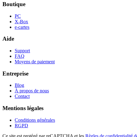
Boutique
PC
X-Box
e-cartes
Aide
Support
FAQ
Moyens de paiement
Entreprise
Blog
À propos de nous
Contact
Mentions légales
Conditions générales
RGPD
Ce site est protégé par reCAPTCHA et les
Règles de confidentialité 