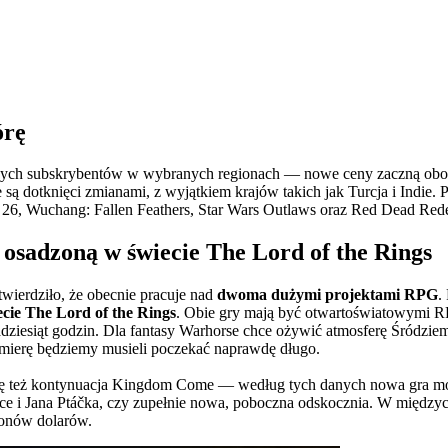
órę
ych subskrybentów w wybranych regionach — nowe ceny zaczną obowią
ie są dotknięci zmianami, z wyjątkiem krajów takich jak Turcja i Indi
 26, Wuchang: Fallen Feathers, Star Wars Outlaws oraz Red Dead Red
 osadzoną w świecie The Lord of the Rings
otwierdziło, że obecnie pracuje nad
dwoma dużymi projektami RPG
.
cie The Lord of the Rings
. Obie gry mają być otwartoświatowymi R
lkadziesiąt godzin. Dla fantasy Warhorse chce ożywić atmosferę Śródzie
emierę będziemy musieli poczekać naprawdę długo.
ię też kontynuacja Kingdom Come — według tych danych nowa gra moż
lice i Jana Ptáčka, czy zupełnie nowa, poboczna odskocznia. W międzycz
ionów dolarów.