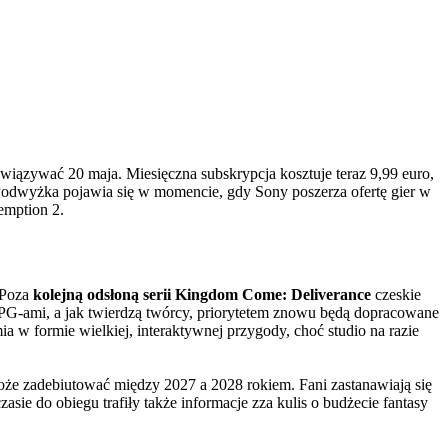
zywać 20 maja. Miesięczna subskrypcja kosztuje teraz 9,99 euro,
e. Podwyżka pojawia się w momencie, gdy Sony poszerza ofertę gier w
emption 2.
 Poza
kolejną odsłoną serii Kingdom Come: Deliverance
czeskie
PG-ami, a jak twierdzą twórcy, priorytetem znowu będą dopracowane
mia w formie wielkiej, interaktywnej przygody, choć studio na razie
e zadebiutować między 2027 a 2028 rokiem. Fani zastanawiają się
asie do obiegu trafiły także informacje zza kulis o budżecie fantasy