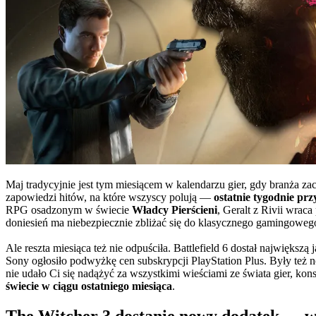
Maj tradycyjnie jest tym miesiącem w kalendarzu gier, gdy branża za
zapowiedzi hitów, na które wszyscy polują —
ostatnie tygodnie prz
RPG osadzonym w świecie
Władcy Pierścieni
, Geralt z Rivii wra
doniesień ma niebezpiecznie zbliżać się do klasycznego gamingowego
Ale reszta miesiąca też nie odpuściła. Battlefield 6 dostał największą
Sony ogłosiło podwyżkę cen subskrypcji PlayStation Plus. Były też 
nie udało Ci się nadążyć za wszystkimi wieściami ze świata gier, k
świecie w ciągu ostatniego miesiąca
.
The Witcher 3 dostanie nowy dodatek — w