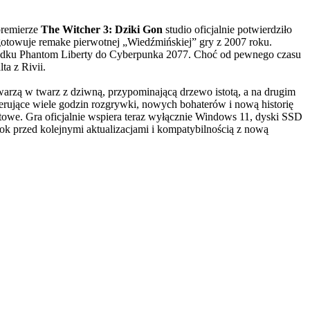
premierze
The Witcher 3: Dziki Gon
studio oficjalnie potwierdziło
gotowuje remake pierwotnej „Wiedźmińskiej” gry z 2007 roku.
zypadku Phantom Liberty do Cyberpunka 2077. Choć od pewnego czasu
ta z Rivii.
 twarzą w twarz z dziwną, przypominającą drzewo istotą, a na drugim
rujące wiele godzin rozgrywki, nowych bohaterów i nową historię
towe. Gra oficjalnie wspiera teraz wyłącznie Windows 11, dyski SSD
k przed kolejnymi aktualizacjami i kompatybilnością z nową