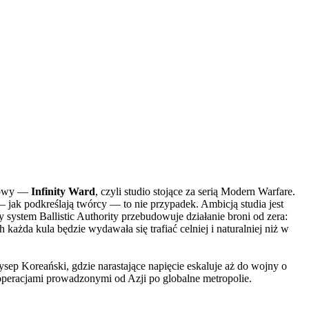
nkowy —
Infinity Ward
, czyli studio stojące za serią Modern Warfare.
 — jak podkreślają twórcy — to nie przypadek. Ambicją studia jest
y system Ballistic Authority przebudowuje działanie broni od zera:
 każda kula będzie wydawała się trafiać celniej i naturalniej niż w
ep Koreański, gdzie narastające napięcie eskaluje aż do wojny o
 operacjami prowadzonymi od Azji po globalne metropolie.