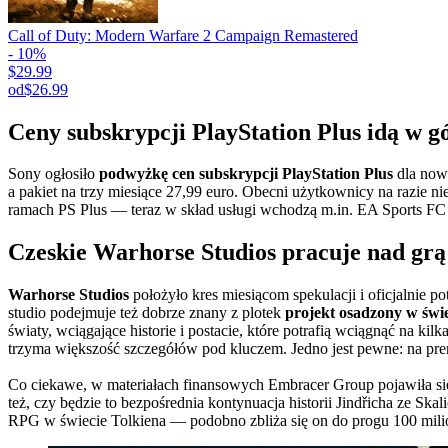
Call of Duty: Modern Warfare 2 Campaign Remastered
- 10%
$29.99
od
$26.99
Ceny subskrypcji PlayStation Plus idą w g
Sony ogłosiło
podwyżkę cen subskrypcji PlayStation Plus
dla now
a pakiet na trzy miesiące 27,99 euro. Obecni użytkownicy na razie n
ramach PS Plus — teraz w skład usługi wchodzą m.in. EA Sports FC
Czeskie Warhorse Studios pracuje nad grą
Warhorse Studios
położyło kres miesiącom spekulacji i oficjalnie p
studio podejmuje też dobrze znany z plotek
projekt osadzony w świe
światy, wciągające historie i postacie, które potrafią wciągnąć na ki
trzyma większość szczegółów pod kluczem. Jedno jest pewne: na pr
Co ciekawe, w materiałach finansowych Embracer Group pojawiła s
też, czy będzie to bezpośrednia kontynuacja historii Jindřicha ze Ska
RPG w świecie Tolkiena — podobno zbliża się on do progu 100 mil