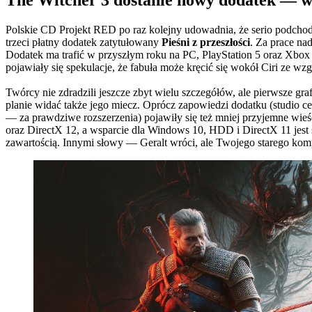
Polskie CD Projekt RED po raz kolejny udowadnia, że serio podchodz
trzeci płatny dodatek zatytułowany
Pieśni z przeszłości
. Za prace na
Dodatek ma trafić w przyszłym roku na PC, PlayStation 5 oraz Xbo
pojawiały się spekulacje, że fabuła może kręcić się wokół Ciri ze wz
Twórcy nie zdradzili jeszcze zbyt wielu szczegółów, ale pierwsze gra
planie widać także jego miecz. Oprócz zapowiedzi dodatku (studio 
— za prawdziwe rozszerzenia) pojawiły się też mniej przyjemne wieś
oraz DirectX 12, a wsparcie dla Windows 10, HDD i DirectX 11 jest
zawartością. Innymi słowy — Geralt wróci, ale Twojego starego kom