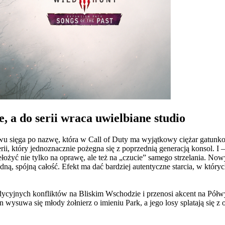
 a do serii wraca uwielbiane studio
nowu sięga po nazwę, która w Call of Duty ma wyjątkowy ciężar gatu
erii, który jednoznacznie pożegna się z poprzednią generacją konsol. I
ełożyć nie tylko na oprawę, ale też na „czucie” samego strzelania. Now
ną, spójną całość. Efekt ma dać bardziej autentyczne starcia, w których
cyjnych konfliktów na Bliskim Wschodzie i przenosi akcent na Półwys
 wysuwa się młody żołnierz o imieniu Park, a jego losy splatają się z