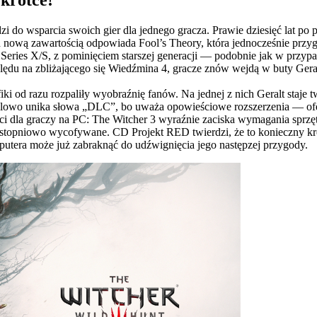
i do wsparcia swoich gier dla jednego gracza. Prawie dziesięć lat po 
d nową zawartością odpowiada Fool’s Theory, która jednocześnie przy
x Series X/S, z pominięciem starszej generacji — podobnie jak w pr
ględu na zbliżającego się Wiedźmina 4, gracze znów wejdą w buty Geral
fiki od razu rozpaliły wyobraźnię fanów. Na jednej z nich Geralt staje
celowo unika słowa „DLC”, bo uważa opowieściowe rozszerzenia — ofe
ci dla graczy na PC: The Witcher 3 wyraźnie zaciska wymagania sprzę
 stopniowo wycofywane. CD Projekt RED twierdzi, że to konieczny kro
putera może już zabraknąć do udźwignięcia jego następzej przygody.