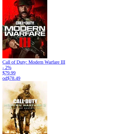
Call of Duty: Modern Warfare III
- 2%
$79.99
od
$78.49