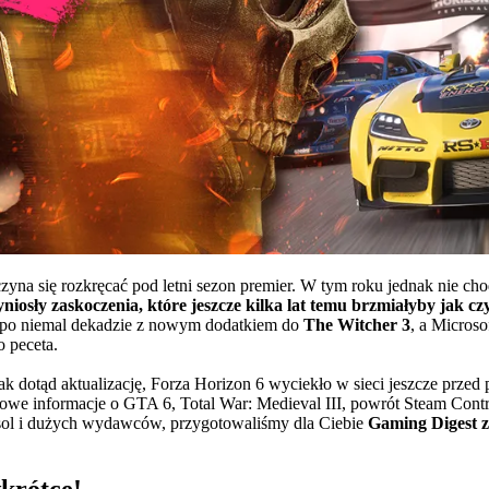
czyna się rozkręcać pod letni sezon premier. W tym roku jednak nie c
yniosły zaskoczenia, które jeszcze kilka lat temu brzmiałyby jak cz
ca po niemal dekadzie z nowym dodatkiem do
The Witcher 3
, a Micros
 peceta.
 jak dotąd aktualizację, Forza Horizon 6 wyciekło w sieci jeszcze przed
nowe informacje o GTA 6, Total War: Medieval III, powrót Steam Contr
onsol i dużych wydawców, przygotowaliśmy dla Ciebie
Gaming Digest z
krótce!