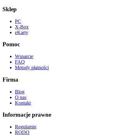
Sklep
PC
X-Box
eKarty
Pomoc
Wsparcie
FAQ
Metody płatności
Firma
Blog
O nas
Kontakt
Informacje prawne
Regulamin
RODO