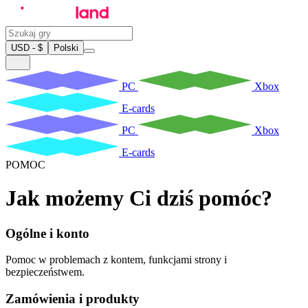
USD - $
Polski
PC
Xbox
E-cards
PC
Xbox
E-cards
POMOC
Jak możemy Ci dziś pomóc?
Ogólne i konto
Pomoc w problemach z kontem, funkcjami strony i
bezpieczeństwem.
Zamówienia i produkty