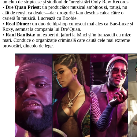
un club de striptease și studioul de înregistrări Only Raw Records.
•
Dre'Quan Priest:
un producător muzical ambițios și, totuși, nu
atât de reușit ca dealer—dar drogurile i-au deschis calea către o
carieră în muzică. Lucrează cu Boobie.
•
Real Dimez:
un duo de hip-hop cunoscut mai ales ca Bae-Luxe și
Roxy, semnat la compania lui Dre’Quan.
•
Raul Bautista:
un expert în jafuri la bănci și în tranzacții cu mize
mari. Conduce o organizație criminală care caută cele mai extreme
provocări, dincolo de lege.