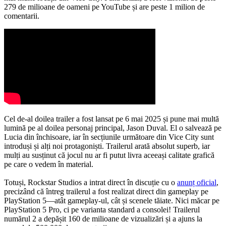
279 de milioane de oameni pe YouTube și are peste 1 milion de
comentarii.
Cel de-al doilea trailer a fost lansat pe 6 mai 2025 și pune mai multă
lumină pe al doilea personaj principal, Jason Duval. El o salvează pe
Lucia din închisoare, iar în secțiunile următoare din Vice City sunt
introduși și alți noi protagoniști. Trailerul arată absolut superb, iar
mulți au susținut că jocul nu ar fi putut livra aceeași calitate grafică
pe care o vedem în material.
Totuși, Rockstar Studios a intrat direct în discuție cu o
anunț oficial
,
precizând că întreg trailerul a fost realizat direct din gameplay pe
PlayStation 5—atât gameplay-ul, cât și scenele tăiate. Nici măcar pe
PlayStation 5 Pro, ci pe varianta standard a consolei! Trailerul
numărul 2 a depășit 160 de milioane de vizualizări și a ajuns la