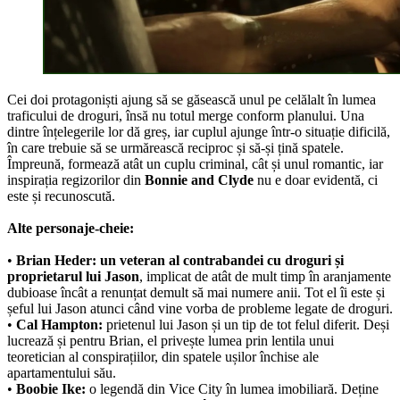
Cei doi protagoniști ajung să se găsească unul pe celălalt în lumea
traficului de droguri, însă nu totul merge conform planului. Una
dintre înțelegerile lor dă greș, iar cuplul ajunge într-o situație dificilă,
în care trebuie să se urmărească reciproc și să-și țină spatele.
Împreună, formează atât un cuplu criminal, cât și unul romantic, iar
inspirația regizorilor din
Bonnie and Clyde
nu e doar evidentă, ci
este și recunoscută.
Alte personaje-cheie:
•
Brian Heder:
un veteran al contrabandei cu droguri și
proprietarul lui Jason
, implicat de atât de mult timp în aranjamente
dubioase încât a renunțat demult să mai numere anii. Tot el îi este și
șeful lui Jason atunci când vine vorba de probleme legate de droguri.
•
Cal Hampton:
prietenul lui Jason și un tip de tot felul diferit. Deși
lucrează și pentru Brian, el privește lumea prin lentila unui
teoretician al conspirațiilor, din spatele ușilor închise ale
apartamentului său.
•
Boobie Ike:
o legendă din Vice City în lumea imobiliară. Deține