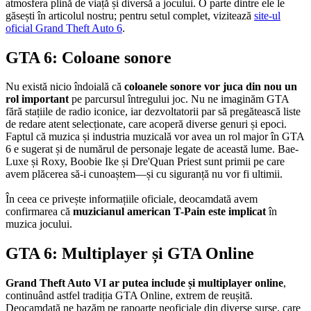
atmosfera plină de viață și diversă a jocului. O parte dintre ele le
găsești în articolul nostru; pentru setul complet, vizitează
site-ul
oficial Grand Theft Auto 6
.
GTA 6: Coloane sonore
Nu există nicio îndoială că
coloanele sonore vor juca din nou un
rol important
pe parcursul întregului joc. Nu ne imaginăm GTA
fără stațiile de radio iconice, iar dezvoltatorii par să pregătească liste
de redare atent selecționate, care acoperă diverse genuri și epoci.
Faptul că muzica și industria muzicală vor avea un rol major în GTA
6 e sugerat și de numărul de personaje legate de această lume. Bae-
Luxe și Roxy, Boobie Ike și Dre'Quan Priest sunt primii pe care
avem plăcerea să-i cunoaștem—și cu siguranță nu vor fi ultimii.
În ceea ce privește informațiile oficiale, deocamdată avem
confirmarea că
muzicianul american T-Pain este implicat
în
muzica jocului.
GTA 6: Multiplayer și GTA Online
Grand Theft Auto VI ar putea include și multiplayer online
,
continuând astfel tradiția GTA Online, extrem de reușită.
Deocamdată ne bazăm pe rapoarte neoficiale din diverse surse, care