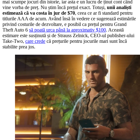
mai scumpe jocuri din istorie, iar asta e un lucru de ținut cont când
vine vorba de preț. Nu știm încă prețul exact. Totuși,
unii analiști
estimează că va costa în jur de $70
, ceea ce ar fi standard pentru
titlurile AAA de acum. Având însă în vedere ce sugerează estimările
privind costurile de dezvoltare, e posibil ca prețul pentru Grand
Theft Auto 6
să poată urca până la aproximativ $100
. Această
estimare este susținută și de Strauss Zelnick, CEO-ul publisher-ului
Take-Two,
care crede
că prețurile pentru jocurile mari sunt încă
stabilite prea jos.