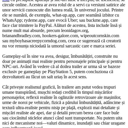
circule online. Acestea ar avea rolul de a servi ca versiuni satirice ale
unor servicii cunoscute din lumea reală, în universul jocului. Printre
ele se numără, de exemplu, what-up.app, care seamănă izbitor cu
WhatsApp; rydeme.app, care evocă Uber; sau buckme.app, care
face clar trimitere la PayPal. Alături de acestea, lista include însă și
nume mult mai absurde, precum leonidagov.org,
brianandbradley.com, hookers-galore.com, wipeoutcornskin.com
sau myboyhasacreepycorndog.com, ceea ce sugerează că creatorii
nu vor renunța niciodată la umorul sarcastic care e marca seriei.
Gameplay-ul în sine va avea, desigur, îmbunătățiri, construite nu
doar pe animații mai realiste pentru personajele principale și pentru
NPC-uri. Având în vedere că al doilea trailer ar urma să se bazeze
exclusiv pe gameplay pe PlayStation 5, putem concluziona că
dezvoltatorii au făcut un salt uriaș în acest sens.
Cât privește realismul graficii, în trailere am putut vedea trupuri
umane transpirând, mușchi redați credibil în timpul mișcărilor
personajelor, reflexii realiste în oglinzile retrovizoare ale mașinilor,
urme de noroi pe vehicule, fizică a părului îmbunătățită, adâncime și
textură ultra-realiste pentru nisip pe plajă, explozii mai detaliate și
mișcări realiste ale apei, dar și detalii precum berea care face bule
sau ciocănitul sticlelor atunci când sunt transportate. Nu putem uita
nici de mecanisme noi—valuri dinamice, inundații sau chiar uragane