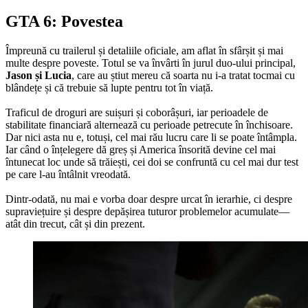
GTA 6: Povestea
Împreună cu trailerul și detaliile oficiale, am aflat în sfârșit și mai
multe despre poveste. Totul se va învârti în jurul duo-ului principal,
Jason și Lucia
, care au știut mereu că soarta nu i-a tratat tocmai cu
blândețe și că trebuie să lupte pentru tot în viață.
Traficul de droguri are suișuri și coborâșuri, iar perioadele de
stabilitate financiară alternează cu perioade petrecute în închisoare.
Dar nici asta nu e, totuși, cel mai rău lucru care li se poate întâmpla.
Iar când o înțelegere dă greș și America însorită devine cel mai
întunecat loc unde să trăiești, cei doi se confruntă cu cel mai dur test
pe care l-au întâlnit vreodată.
Dintr-odată, nu mai e vorba doar despre urcat în ierarhie, ci despre
supraviețuire și despre depășirea tuturor problemelor acumulate—
atât din trecut, cât și din prezent.