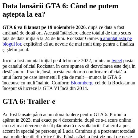
Data lansării GTA 6: Când ne putem
aștepta la ea?
GTA 6 va fi lansat pe 19 noiembrie 2026
, după ce data a fost
amânată de două ori. Această întârziere aduce totalul de timp scurs
față de data inițială la 24 de luni. Rockstar Games
a anunțat asta pe
blogul lor
, explicând că au nevoie de mai mult timp pentru a finaliza
și șlefui jocul.
Jocul a fost anunțat inițial pe 4 februarie 2022, printr-un
tweet
postat
pe canalul oficial Rockstar, în care spunea că dezvoltarea este deja în
desfășurare. Practic, însă, acesta era doar o confirmare oficială a
unui lucru pe care internetul îl știa de mult—munca la GTA 6
începuse cu mult înainte. Conform
Bloomberg
, cei de la Rockstar au
început să lucreze la GTA VI încă din 2014.
GTA 6: Trailer-e
Au fost lansate până acum două trailere pentru GTA 6. Primul a
apărut în 2023, mai exact pe 4 decembrie, după ce s-a scurs online
cu o zi mai devreme decât plănuiseră dezvoltatorii. Trailerul a pus
accent în special pe personajul Lucia Caminos și a prezentat totodată
mai multe locații din Vice City. Până astăzi, a fost vizionat de peste