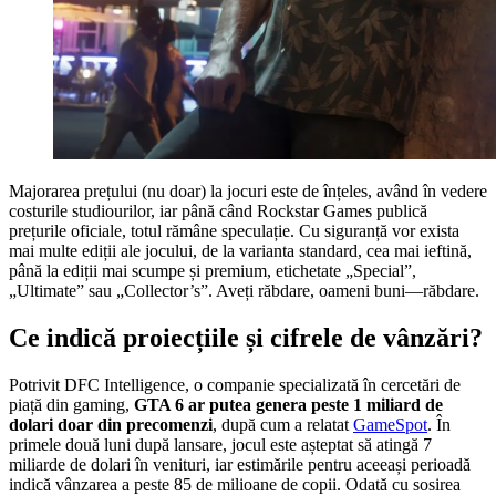
Majorarea prețului (nu doar) la jocuri este de înțeles, având în vedere
costurile studiourilor, iar până când Rockstar Games publică
prețurile oficiale, totul rămâne speculație. Cu siguranță vor exista
mai multe ediții ale jocului, de la varianta standard, cea mai ieftină,
până la ediții mai scumpe și premium, etichetate „Special”,
„Ultimate” sau „Collector’s”. Aveți răbdare, oameni buni—răbdare.
Ce indică proiecțiile și cifrele de vânzări?
Potrivit DFC Intelligence, o companie specializată în cercetări de
piață din gaming,
GTA 6 ar putea genera peste 1 miliard de
dolari doar din precomenzi
, după cum a relatat
GameSpot
. În
primele două luni după lansare, jocul este așteptat să atingă 7
miliarde de dolari în venituri, iar estimările pentru aceeași perioadă
indică vânzarea a peste 85 de milioane de copii. Odată cu sosirea