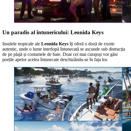
Un paradis al întunericului: Leonida Keys
Insulele tropicale ale
Leonida Keys
îți oferă o doză de exotic
autentic, unde o lume interlopă întunecată se ascunde sub distracția
de pe plajă și costumele de baie. Doar cei mai curajoși vor găsi
porțile apelor acelea întunecate deschizându-se în fața lor.