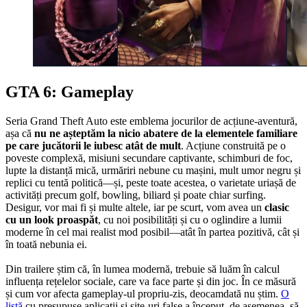
GTA 6: Gameplay
Seria Grand Theft Auto este emblema jocurilor de acțiune-aventură,
așa că
nu ne așteptăm la nicio abatere de la elementele familiare
pe care jucătorii le iubesc atât de mult
. Acțiune construită pe o
poveste complexă, misiuni secundare captivante, schimburi de foc,
lupte la distanță mică, urmăriri nebune cu mașini, mult umor negru și
replici cu tentă politică—și, peste toate acestea, o varietate uriașă de
activități precum golf, bowling, biliard și poate chiar surfing.
Desigur, vor mai fi și multe altele, iar pe scurt, vom avea un
clasic
cu un look proaspăt
, cu noi posibilități și cu o oglindire a lumii
moderne în cel mai realist mod posibil—atât în partea pozitivă, cât și
în toată nebunia ei.
Din trailere știm că, în lumea modernă, trebuie să luăm în calcul
influența rețelelor sociale, care va face parte și din joc. În ce măsură
și cum vor afecta gameplay-ul propriu-zis, deocamdată nu știm.
O
listă
cu presupuse aplicații și site-uri false a început, de asemenea, să