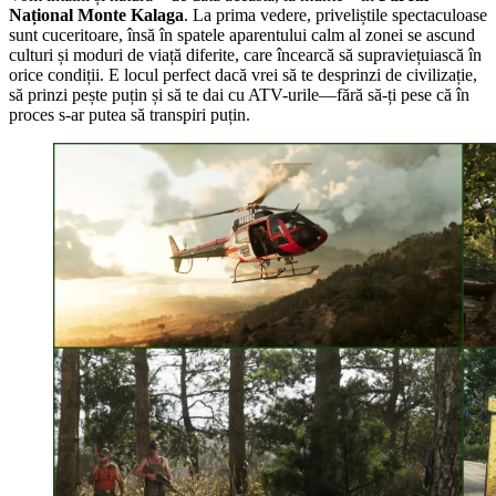
Național Monte Kalaga
. La prima vedere, priveliștile spectaculoase
sunt cuceritoare, însă în spatele aparentului calm al zonei se ascund
culturi și moduri de viață diferite, care încearcă să supraviețuiască în
orice condiții. E locul perfect dacă vrei să te desprinzi de civilizație,
să prinzi pește puțin și să te dai cu ATV-urile—fără să-ți pese că în
proces s-ar putea să transpiri puțin.