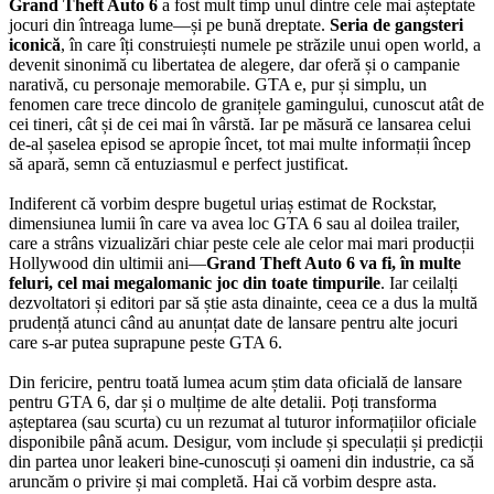
Grand Theft Auto 6
a fost mult timp unul dintre cele mai așteptate
jocuri din întreaga lume—și pe bună dreptate.
Seria de gangsteri
iconică
, în care îți construiești numele pe străzile unui open world, a
devenit sinonimă cu libertatea de alegere, dar oferă și o campanie
narativă, cu personaje memorabile. GTA e, pur și simplu, un
fenomen care trece dincolo de granițele gamingului, cunoscut atât de
cei tineri, cât și de cei mai în vârstă. Iar pe măsură ce lansarea celui
de-al șaselea episod se apropie încet, tot mai multe informații încep
să apară, semn că entuziasmul e perfect justificat.
Indiferent că vorbim despre bugetul uriaș estimat de Rockstar,
dimensiunea lumii în care va avea loc GTA 6 sau al doilea trailer,
care a strâns vizualizări chiar peste cele ale celor mai mari producții
Hollywood din ultimii ani—
Grand Theft Auto 6 va fi, în multe
feluri, cel mai megalomanic joc din toate timpurile
. Iar ceilalți
dezvoltatori și editori par să știe asta dinainte, ceea ce a dus la multă
prudență atunci când au anunțat date de lansare pentru alte jocuri
care s-ar putea suprapune peste GTA 6.
Din fericire, pentru toată lumea acum știm data oficială de lansare
pentru GTA 6, dar și o mulțime de alte detalii. Poți transforma
așteptarea (sau scurta) cu un rezumat al tuturor informațiilor oficiale
disponibile până acum. Desigur, vom include și speculații și predicții
din partea unor leakeri bine-cunoscuți și oameni din industrie, ca să
aruncăm o privire și mai completă. Hai că vorbim despre asta.