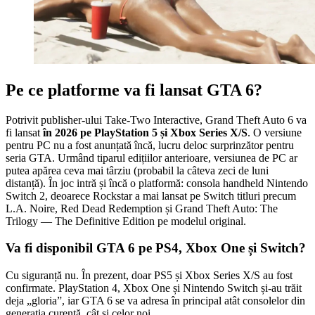
Pe ce platforme va fi lansat GTA 6?
Potrivit publisher-ului Take-Two Interactive, Grand Theft Auto 6 va
fi lansat
în 2026 pe PlayStation 5 și Xbox Series X/S
. O versiune
pentru PC nu a fost anunțată încă, lucru deloc surprinzător pentru
seria GTA. Urmând tiparul edițiilor anterioare, versiunea de PC ar
putea apărea ceva mai târziu (probabil la câteva zeci de luni
distanță). În joc intră și încă o platformă: consola handheld Nintendo
Switch 2, deoarece Rockstar a mai lansat pe Switch titluri precum
L.A. Noire, Red Dead Redemption și Grand Theft Auto: The
Trilogy — The Definitive Edition pe modelul original.
Va fi disponibil GTA 6 pe PS4, Xbox One și Switch?
Cu siguranță nu. În prezent, doar PS5 și Xbox Series X/S au fost
confirmate. PlayStation 4, Xbox One și Nintendo Switch și-au trăit
deja „gloria”, iar GTA 6 se va adresa în principal atât consolelor din
generația curentă, cât și celor noi.