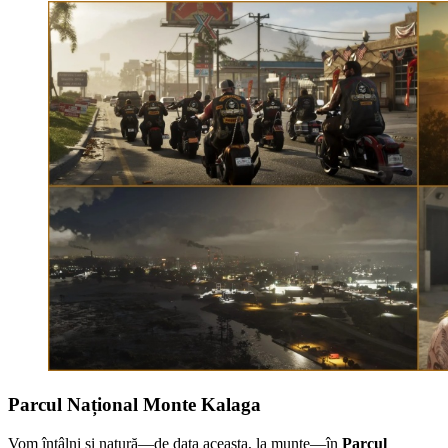
Parcul Național Monte Kalaga
Vom întâlni și natură—de data aceasta, la munte—în
Parcul