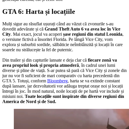
GTA 6: Harta și locațiile
Mulți sigur au răsuflat ușurați când au văzut că zvonurile s-au
dovedit adevărate și că
Grand Theft Auto 6 va avea loc în Vice
City
. Mai exact, jocul va acoperi
șase regiuni din statul Leonida
,
o versiune fictivă a însoritei Florida. Pe lângă Vice City, vom
explora și suburbii sordide, sălbăticie neîmblânzită și locații în care
soarele nu strălucește la fel de puternic.
Din trailer și din capturile lansate e deja clar că
fiecare zonă va
avea propriul look și propria atmosferă
, în cadrul unei lumi
diverse și pline de viață. S-ar putea să pară că Vice City și zonele din
jur nu vor fi suficient de mari comparativ cu harta precedentă din
GTA 5. Totuși, conform
Bloomberg
, harta se va extinde constant
după lansare, iar dezvoltatorii vor adăuga treptat orașe noi și locații
întregi în joc. În mod natural, noile locații de pe hartă vor include și
misiuni noi.
Toate locațiile sunt inspirate din diverse regiuni din
America de Nord și de Sud.