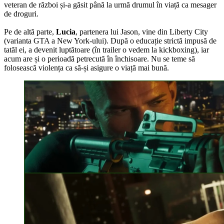
veteran de război și-a găsit până la urmă drumul în viață ca mesager
de droguri.
Pe de altă parte,
Lucia
, partenera lui Jason, vine din Liberty City
(varianta GTA a New York-ului). După o educație strictă impusă de
tatăl ei, a devenit luptătoare (în trailer o vedem la kickboxing), iar
acum are și o perioadă petrecută în închisoare. Nu se teme să
folosească violența ca să-și asigure o viață mai bună.