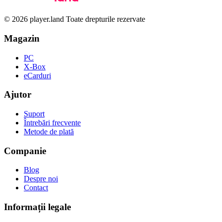
© 2026 player.land Toate drepturile rezervate
Magazin
PC
X-Box
eCarduri
Ajutor
Suport
Întrebări frecvente
Metode de plată
Companie
Blog
Despre noi
Contact
Informații legale