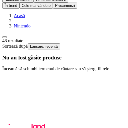
În trend
Cele mai vândute
Precomenzi
Acasă
Nintendo
48
rezultate
Sortează după
Lansare: recentă
Nu au fost găsite produse
Încearcă să schimbi termenul de căutare sau să ștergi filtrele