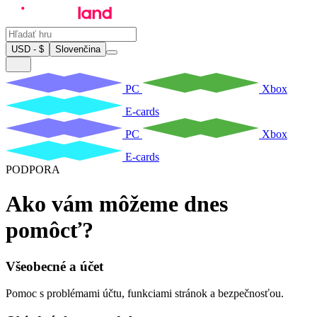
USD - $
Slovenčina
PC
Xbox
E-cards
PC
Xbox
E-cards
PODPORA
Ako vám môžeme dnes
pomôcť?
Všeobecné a účet
Pomoc s problémami účtu, funkciami stránok a bezpečnosťou.