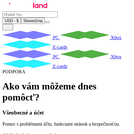
USD - $
Slovenčina
PC
Xbox
E-cards
PC
Xbox
E-cards
PODPORA
Ako vám môžeme dnes
pomôcť?
Všeobecné a účet
Pomoc s problémami účtu, funkciami stránok a bezpečnosťou.