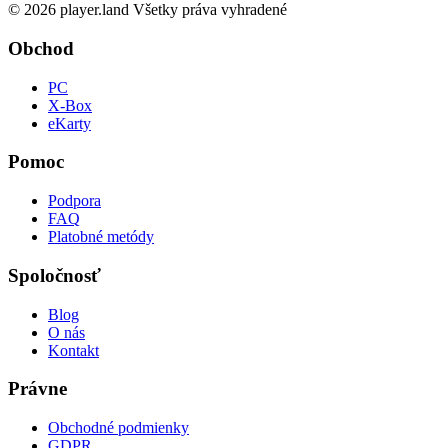
© 2026 player.land Všetky práva vyhradené
Obchod
PC
X-Box
eKarty
Pomoc
Podpora
FAQ
Platobné metódy
Spoločnosť
Blog
O nás
Kontakt
Právne
Obchodné podmienky
GDPR