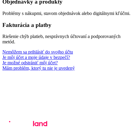
Objednávky a produkty
Problémy s nákupmi, stavom objednávok alebo digitálnymi kľúčmi.
Fakturácia a platby
Riešenie chýb platieb, nesprávnych účtovaní a podporovaných
metód.
Nemôžem sa prihlásiť do svojho účtu
Je môj účet a moje údaje v bezpečí?
Je možné odstrániť môj účet?
Mám problém, ktorý tu nie je uvedený