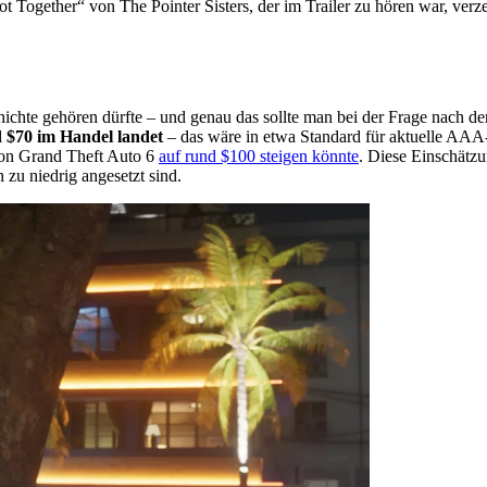
t Together“ von The Pointer Sisters, der im Trailer zu hören war, ver
hichte gehören dürfte – und genau das sollte man bei der Frage nach d
d $70 im Handel landet
– das wäre in etwa Standard für aktuelle AAA-
 von Grand Theft Auto 6
auf rund $100 steigen könnte
. Diese Einschätz
h zu niedrig angesetzt sind.