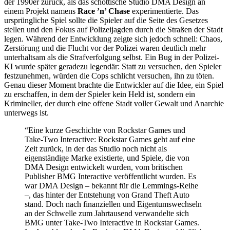
der 1990er zurück, als das schottische Studio DMA Design an
einem Projekt namens
Race ’n’ Chase
experimentierte. Das
ursprüngliche Spiel sollte die Spieler auf die Seite des Gesetzes
stellen und den Fokus auf Polizeijagden durch die Straßen der Stadt
legen. Während der Entwicklung zeigte sich jedoch schnell: Chaos,
Zerstörung und die Flucht vor der Polizei waren deutlich mehr
unterhaltsam als die Strafverfolgung selbst. Ein Bug in der Polizei-
KI wurde später geradezu legendär: Statt zu versuchen, den Spieler
festzunehmen, würden die Cops schlicht versuchen, ihn zu töten.
Genau dieser Moment brachte die Entwickler auf die Idee, ein Spiel
zu erschaffen, in dem der Spieler kein Held ist, sondern ein
Krimineller, der durch eine offene Stadt voller Gewalt und Anarchie
unterwegs ist.
“Eine kurze Geschichte von Rockstar Games und
Take-Two Interactive: Rockstar Games geht auf eine
Zeit zurück, in der das Studio noch nicht als
eigenständige Marke existierte, und Spiele, die von
DMA Design entwickelt wurden, vom britischen
Publisher BMG Interactive veröffentlicht wurden. Es
war DMA Design – bekannt für die Lemmings-Reihe
–, das hinter der Entstehung von Grand Theft Auto
stand. Doch nach finanziellen und Eigentumswechseln
an der Schwelle zum Jahrtausend verwandelte sich
BMG unter Take-Two Interactive in Rockstar Games.