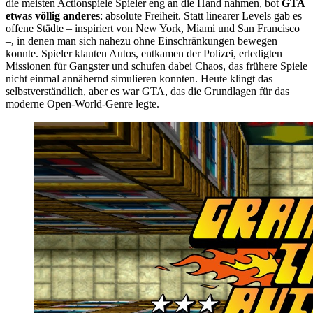
die meisten Actionspiele Spieler eng an die Hand nahmen, bot
GTA
etwas völlig anderes
: absolute Freiheit. Statt linearer Levels gab es
offene Städte – inspiriert von New York, Miami und San Francisco
–, in denen man sich nahezu ohne Einschränkungen bewegen
konnte. Spieler klauten Autos, entkamen der Polizei, erledigten
Missionen für Gangster und schufen dabei Chaos, das frühere Spiele
nicht einmal annähernd simulieren konnten. Heute klingt das
selbstverständlich, aber es war GTA, das die Grundlagen für das
moderne Open-World-Genre legte.