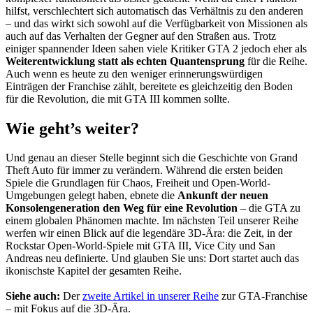
hilfst, verschlechtert sich automatisch das Verhältnis zu den anderen
– und das wirkt sich sowohl auf die Verfügbarkeit von Missionen als
auch auf das Verhalten der Gegner auf den Straßen aus. Trotz
einiger spannender Ideen sahen viele Kritiker GTA 2 jedoch eher als
Weiterentwicklung statt als echten Quantensprung
für die Reihe.
Auch wenn es heute zu den weniger erinnerungswürdigen
Einträgen der Franchise zählt, bereitete es gleichzeitig den Boden
für die Revolution, die mit GTA III kommen sollte.
Wie geht’s weiter?
Und genau an dieser Stelle beginnt sich die Geschichte von Grand
Theft Auto für immer zu verändern. Während die ersten beiden
Spiele die Grundlagen für Chaos, Freiheit und Open-World-
Umgebungen gelegt haben, ebnete die
Ankunft der neuen
Konsolengeneration den Weg für eine Revolution
– die GTA zu
einem globalen Phänomen machte. Im nächsten Teil unserer Reihe
werfen wir einen Blick auf die legendäre 3D-Ära: die Zeit, in der
Rockstar Open-World-Spiele mit GTA III, Vice City und San
Andreas neu definierte. Und glauben Sie uns: Dort startet auch das
ikonischste Kapitel der gesamten Reihe.
Siehe auch:
Der
zweite Artikel in unserer Reihe
zur GTA-Franchise
– mit Fokus auf die 3D-Ära.