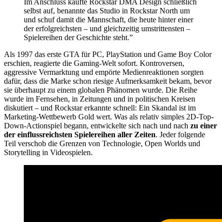
Im Anschluss kaufte Rockstar DMA Design schließlich
selbst auf, benannte das Studio in Rockstar North um
und schuf damit die Mannschaft, die heute hinter einer
der erfolgreichsten – und gleichzeitig umstrittensten –
Spielereihen der Geschichte steht.”
Als 1997 das erste GTA für PC, PlayStation und Game Boy Color
erschien, reagierte die Gaming-Welt sofort. Kontroversen,
aggressive Vermarktung und empörte Medienreaktionen sorgten
dafür, dass die Marke schon riesige Aufmerksamkeit bekam, bevor
sie überhaupt zu einem globalen Phänomen wurde. Die Reihe
wurde im Fernsehen, in Zeitungen und in politischen Kreisen
diskutiert – und Rockstar erkannte schnell: Ein Skandal ist im
Marketing-Wettbewerb Gold wert. Was als relativ simples 2D-Top-
Down-Actionspiel begann, entwickelte sich nach und nach
zu einer
der einflussreichsten Spielereihen aller Zeiten
. Jeder folgende
Teil verschob die Grenzen von Technologie, Open Worlds und
Storytelling in Videospielen.