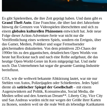
Es gibt Spielereihen, die ihre Zeit geprägt haben. Und dann gibt es
Grand Theft Auto
. Eine Franchise, die über fast drei Jahrzehnte
hinweg die Grenzen von Videospielen überschritten und sich zu
einem
globalen kulturellen Phänomen
entwickelt hat. Jede neue
Folge dieser Action-Adventure-Serie war nicht nur die
Veröffentlichung eines weiteren Spiels, sondern ein Ereignis, über
das Gamer, Medien, Politiker und sogar Fernsehsender
gleichermaßen diskutierten. Von dem primitiven 2D-Chaos der
1990er bis zu den gigantischen, detailreichen Open Worlds von
heute hat Rockstar nach und nach eine Reihe aufgebaut, die das
heutige Open-World-Genre im Kern mitgeprägt hat. Und mehr
noch: Das Unternehmen hat sogar die gesamte Gaming-Industrie
beeinflusst.
GTA, wie die weltweit bekannte Abkürzung lautet, war nie nur
Stehlen von Autos, Polizeijagden oder Schießereien. Jedes Spiel
diente als
satirischer Spiegel der Gesellschaft
– mit einem
Augenzwinkern auf Politik, Konsumwahn, Social Media, die
Medien selbst und den American Dream**. Liberty City, Vice City
und San Andreas wurden nicht nur wegen der Größe ihrer Karten
zu Ikonen, sondern weil sie die reale Welt als lebendige Karikaturen