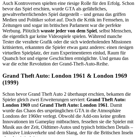
Auch Kontroversen spielten eine riesige Rolle für den Erfolg. Schon
bevor das Spiel erschien, wurde GTA als gefährliches,
gewaltverherrlichendes Spiel dargestellt – und genau das griffen
Medien und Politiker sofort auf. Doch die Kritik im Fernsehen, in
Zeitungen und sogar im britischen Parlament war die perfekte
Werbung. Plötzlich
wusste jeder von dem Spiel
, selbst Menschen,
die eigentlich gar keine Videospiele spielen. Während manche
Tester die veraltete Grafik oder die sich wiederholenden Missionen
kritisierten, erkannten die Spieler etwas ganz anderes: einen riesigen
virtuellen Spielplatz, der zum Experimentieren einlud, Raum für
Quatsch bot und eigene Geschichten ermöglichte. Und genau das
war die echte Revolution der Grand-Theft-Auto-Reihe.
Grand Theft Auto: London 1961 & London 1969
(1999)
Schon bevor Grand Theft Auto 2 überhaupt erschien, bekamen die
Spieler gleich zwei Erweiterungen serviert:
Grand Theft Auto:
London 1969
und
Grand Theft Auto: London 1961
. Damit
wurde das Chaos des ursprünglichen GTA in die Atmosphäre
Londons der 1960er verlegt. Obwohl die Add-ons keine großen
Innovationen im Gameplay mitbrachten, fesselten sie die Spieler mit
Musik aus der Zeit, Oldtimer-Autos und typisch britischen Details –
inklusive Linksverkehr und dem Slang, der für die Britischen Inseln