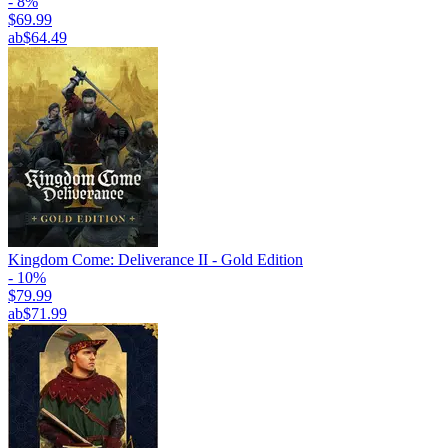
- 8%
$69.99
ab
$64.49
Kingdom Come: Deliverance II - Gold Edition
- 10%
$79.99
ab
$71.99