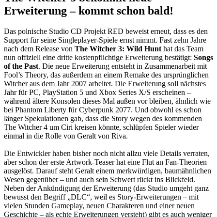
Erweiterung – kommt schon bald!
Das polnische Studio CD Projekt RED beweist erneut, dass es den
Support für seine Singleplayer-Spiele ernst nimmt. Fast zehn Jahre
nach dem Release von
The Witcher 3: Wild Hunt
hat das Team
nun offiziell eine dritte kostenpflichtige Erweiterung bestätigt:
Songs
of the Past
. Die neue Erweiterung entsteht in Zusammenarbeit mit
Fool’s Theory, das außerdem an einem Remake des ursprünglichen
Witcher aus dem Jahr 2007 arbeitet. Die Erweiterung soll nächstes
Jahr für PC, PlayStation 5 und Xbox Series X/S erscheinen –
während ältere Konsolen dieses Mal außen vor bleiben, ähnlich wie
bei Phantom Liberty für Cyberpunk 2077. Und obwohl es schon
länger Spekulationen gab, dass die Story wegen des kommenden
The Witcher 4 um Ciri kreisen könnte, schlüpfen Spieler wieder
einmal in die Rolle von Geralt von Riva.
Die Entwickler haben bisher noch nicht allzu viele Details verraten,
aber schon der erste Artwork-Teaser hat eine Flut an Fan-Theorien
ausgelöst. Darauf steht Geralt einem merkwürdigen, baumähnlichen
Wesen gegenüber – und auch sein Schwert rückt ins Blickfeld.
Neben der Ankündigung der Erweiterung (das Studio umgeht ganz
bewusst den Begriff „DLC“, weil es Story-Erweiterungen – mit
vielen Stunden Gameplay, neuen Charakteren und einer neuen
Geschichte – als echte Erweiterungen versteht) gibt es auch weniger