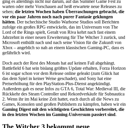
ging es allerdings nicht nur darum, auf das Summer Game Fest zu
warten oder mehr Vorschauen auf heiß erwartete neue Releases zu
sehen;
die letzten Wochen haben Überraschungen gebracht, die
vor ein paar Jahren noch nach purer Fantasie geklungen
hätten
. Der tschechische Studio Warhorse Studios soll Berichten
zufolge ein großes RPG entwickeln, das im Universum von The
Lord of the Rings spielt, Geralt von Riva kehrt nach fast einem
Jahrzehnt in einer neuen Erweiterung für The Witcher 3 zurück, und
Microsoft enthüllt nach und nach seine Vision für die Zukunft von
Xbox – angeblich so nah an einem klassischen Gaming-PC, dass es
gefährlich wird.
Doch auch der Rest des Monats hat auf keinen Fall abgehängt.
Battlefield 6 hat sein bislang größtes Update erhalten, Forza Horizon
6 ist sogar schon vor dem Release online geleakt (zum Glück hat
das dem Spiel in keiner Weise geschadet), und Sony hat eine
Preiserhöhung für den PlayStation-Plus-Dienst angekündigt.
Außerdem gab es neue Infos zu GTA 6, Total War: Medieval III, die
Rückkehr des Steam Controller und Rekordverkäufe für Subnautica
2. Wenn ihr im Mai keine Zeit hattet, euch durch all die News zu
Games, Konsolen und großen Publishern zu kämpfen, haben wir ein
Gaming Digest mit den wichtigsten Geschichten vorbereitet, die
in den letzten Wochen im Gaming-Universum passiert sind
.
The Witcher 3 bekommt neue