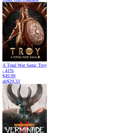
A Total War Saga: Troy
- 41%
$49.99
ab
$29.33