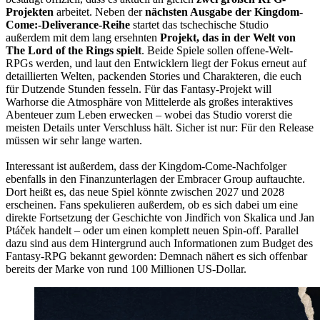
Projekten
arbeitet. Neben der
nächsten Ausgabe der Kingdom-
Come:-Deliverance-Reihe
startet das tschechische Studio
außerdem mit dem lang ersehnten
Projekt, das in der Welt von
The Lord of the Rings spielt
. Beide Spiele sollen offene-Welt-
RPGs werden, und laut den Entwicklern liegt der Fokus erneut auf
detaillierten Welten, packenden Stories und Charakteren, die euch
für Dutzende Stunden fesseln. Für das Fantasy-Projekt will
Warhorse die Atmosphäre von Mittelerde als großes interaktives
Abenteuer zum Leben erwecken – wobei das Studio vorerst die
meisten Details unter Verschluss hält. Sicher ist nur: Für den Release
müssen wir sehr lange warten.
Interessant ist außerdem, dass der Kingdom-Come-Nachfolger
ebenfalls in den Finanzunterlagen der Embracer Group auftauchte.
Dort heißt es, das neue Spiel könnte zwischen 2027 und 2028
erscheinen. Fans spekulieren außerdem, ob es sich dabei um eine
direkte Fortsetzung der Geschichte von Jindřich von Skalica und Jan
Ptáček handelt – oder um einen komplett neuen Spin-off. Parallel
dazu sind aus dem Hintergrund auch Informationen zum Budget des
Fantasy-RPG bekannt geworden: Demnach nähert es sich offenbar
bereits der Marke von rund 100 Millionen US-Dollar.