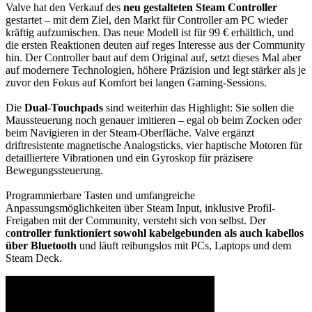
Valve hat den Verkauf des
neu gestalteten Steam Controller
gestartet – mit dem Ziel, den Markt für Controller am PC wieder
kräftig aufzumischen. Das neue Modell ist für 99 € erhältlich, und
die ersten Reaktionen deuten auf reges Interesse aus der Community
hin. Der Controller baut auf dem Original auf, setzt dieses Mal aber
auf modernere Technologien, höhere Präzision und legt stärker als je
zuvor den Fokus auf Komfort bei langen Gaming-Sessions.
Die
Dual-Touchpads
sind weiterhin das Highlight: Sie sollen die
Maussteuerung noch genauer imitieren – egal ob beim Zocken oder
beim Navigieren in der Steam-Oberfläche. Valve ergänzt
driftresistente magnetische Analogsticks, vier haptische Motoren für
detailliertere Vibrationen und ein Gyroskop für präzisere
Bewegungssteuerung.
Programmierbare Tasten und umfangreiche
Anpassungsmöglichkeiten über Steam Input, inklusive Profil-
Freigaben mit der Community, versteht sich von selbst. Der
c
ontroller funktioniert sowohl kabelgebunden als auch kabellos
über Bluetooth
und läuft reibungslos mit PCs, Laptops und dem
Steam Deck.