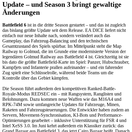
Update – und Season 3 bringt gewaltige
Änderungen
Battlefield 6
ist in die dritte Season gestartet – und das ist zugleich
das bislang größte Update seit dem Release. EA DICE liefert nicht
einfach nur neue Inhalte nach, sondern verändert auch das
Gameplay, das Fahrzeug-Balancing und den technischen
Gesamtzustand des Spiels spürbar. Im Mittelpunkt steht die Map
Railway to Golmud, die im Grunde eine modernisierte Version der
legendären Golmud Railway aus Battlefield 4 ist. Gleichzeitig ist sie
bis dato die größte Battlefield-Karte im Spiel: Panzer, Hubschrauber,
Kampfjets und Infanterie prallen aufeinander – und ein fahrender
Zug spielt eine Schlüsselrolle, während beide Teams um die
Kontrolle über das Gebiet kämpfen.
Die Season führt außerdem den kompetitiven Ranked-Battle-
Royale-Modus REDSEC ein – mit Rangsystem, Ranglisten und
Belohnungen. Dazu kommen neue Waffen wie das M16A4 und
RPK-74M sowie umfangreiche Updates für Fahrzeuge, Minen,
Raketen und Fahrzeugsteuerungen. Die Entwickler haben zudem an
Servern, Movement-Synchronisation, KI-Bots und Performance-
Optimierungen gearbeitet – inklusive Unterstützung für FSR 4 und
Intel XeSS 3.0. Im Juni kehrt außerdem ein Klassiker zurück: das
Grand Bazaar aus Battlefield 3, das jetzt Cairo Bazaar heißt. Danach