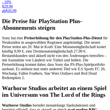
- 10%
$29.99
ab
$26.99
Die Preise für PlayStation Plus-
Abonnements steigen
Sony hat eine
Preiserhöhung für den PlayStation-Plus-Dienst
für
Neukunden in ausgewählten Regionen angekündigt. Die neuen
Preise treten am 20. Mai in Kraft: Eine Monatsmitgliedschaft kostet
künftig 9,99 €, eine Dreimonatsmitgliedschaft 27,99 €.
Bestandskunden sind aktuell nicht von den Änderungen betroffen –
mit Ausnahme von Ländern wie Türkei und Indien. Die
Preiserhöhung kommt daher, dass Sony das PS-Plus-Spielportfolio
ausbaut. Es umfasst nun unter anderem Titel wie EA Sports FC 26,
Wuchang: Fallen Feathers, Star Wars Outlaws und Red Dead
Redemption 2.
Warhorse Studios arbeitet an einem Spiel
im Universum von The Lord of the Rings
Warhorse Studios
beendet monatelange Spekulationen und
bestätigt offiziell, dass es aktuell an gleich
zwei großen RPG-