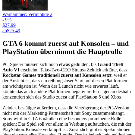
Warhammer: Vermintide 2
- 9%
$27.99
ab
$25.49
GTA 6 kommt zuerst auf Konsolen – und
PlayStation übernimmt die Hauptrolle
PC-Spieler müssen sich noch etwas gedulden, bis
Grand Theft
Auto VI
erscheint. Take-Two-CEO Strauss Zelnick erklärte, dass
Rockstar Games traditionell zuerst auf Konsolen setzt
, weil er
der Ansicht ist, dass ein reibungsloser Start auf diesen Plattformen
am wichtigsten ist. Wenn der Launch nicht wie erwartet läuft,
könnte das auch andere Plattformen negativ treffen – genau deshalb
konzentriert sich das Studio zuerst auf PlayStation 5 und Xbox.
Zelnick bestätigte außerdem, dass die Verzögerung der PC-Version
nicht mit der Marketing-Partnerschaft mit Sony zusammenhängt.
Sony wird in GTA 6 nämlich eine besonders prominente Rolle
spielen: Das Spiel soll vor allem in Werbung auftauchen, die mit der
PlayStation-Konsole verknüpft ist. Zusätzlich gibt es Spekulationen
über ein spezielles Konsolen-Bundle. Das ist jedoch kein exklusiver