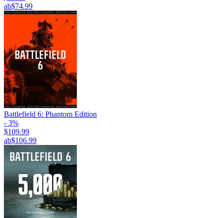
ab
$74.99
Battlefield 6: Phantom Edition
- 3%
$109.99
ab
$106.99