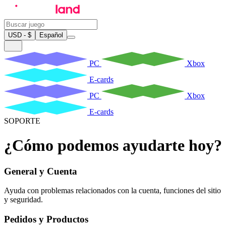
USD - $
Español
PC
Xbox
E-cards
PC
Xbox
E-cards
SOPORTE
¿Cómo podemos ayudarte hoy?
General y Cuenta
Ayuda con problemas relacionados con la cuenta, funciones del sitio
y seguridad.
Pedidos y Productos