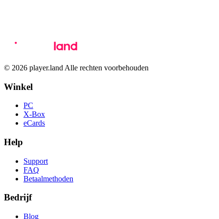
© 2026 player.land Alle rechten voorbehouden
Winkel
PC
X-Box
eCards
Help
Support
FAQ
Betaalmethoden
Bedrijf
Blog