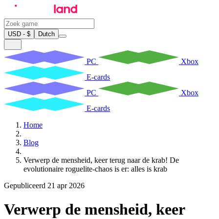
USD - $
Dutch
PC
Xbox
E-cards
PC
Xbox
E-cards
Home
Blog
Verwerp de mensheid, keer terug naar de krab! De
evolutionaire roguelite-chaos is er: alles is krab
Gepubliceerd 21 apr 2026
Verwerp de mensheid, keer