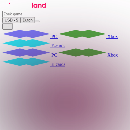
USD - $
Dutch
PC
Xbox
E-cards
PC
Xbox
E-cards