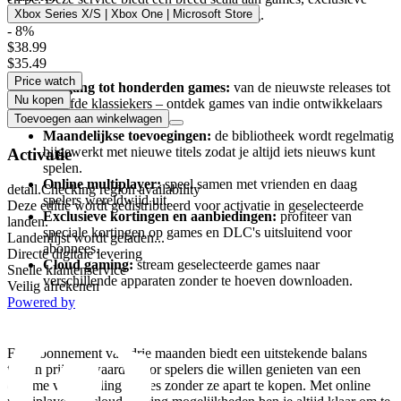
voordelen en een online multiplayer-ervaring.
Xbox Series X/S | Xbox One | Microsoft Store
- 8%
$38.99
Wat biedt Xbox Game Pass Premium?
$35.49
Price watch
Toegang tot honderden games:
van de nieuwste releases tot
Nu kopen
geliefde klassiekers – ontdek games van indie ontwikkelaars
en grote uitgevers.
Toevoegen aan winkelwagen
Maandelijkse toevoegingen:
de bibliotheek wordt regelmatig
bijgewerkt met nieuwe titels zodat je altijd iets nieuws kunt
Activatie
spelen.
Online multiplayer:
speel samen met vrienden en daag
detail.Checking region availability
spelers wereldwijd uit.
Deze editie wordt gedistribueerd voor activatie in geselecteerde
Exclusieve kortingen en aanbiedingen:
profiteer van
landen.
speciale kortingen op games en DLC's uitsluitend voor
Landenlijst wordt geladen...
abonnees.
Directe digitale levering
Cloud gaming:
stream geselecteerde games naar
Snelle klantenservice
verschillende apparaten zonder te hoeven downloaden.
Veilig afrekenen
Powered by
Waarom Xbox Game Pass Premium 3 maanden?
Een abonnement van drie maanden biedt een uitstekende balans
tussen prijs en waarde voor spelers die willen genieten van een
enorme verzameling games zonder ze apart te kopen. Met online