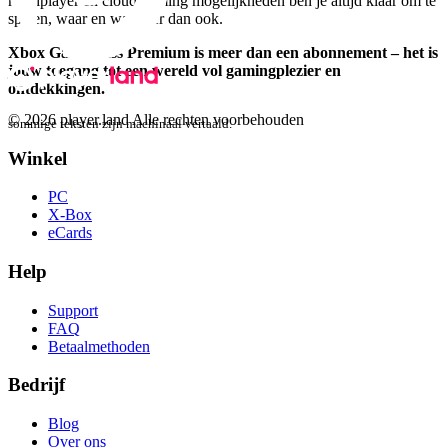
multiplayer en cloud gaming mogelijkheden ben je altijd klaar om te
spelen, waar en wanneer dan ook.
Xbox Game Pass Premium is meer dan een abonnement – het is
jouw toegang tot een wereld vol gamingplezier en
ontdekkingen.
© 2026 player.land Alle rechten voorbehouden
sommige teksten zijn machinaal vertaald.
Winkel
PC
X-Box
eCards
Help
Support
FAQ
Betaalmethoden
Bedrijf
Blog
Over ons