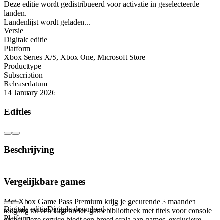
Deze editie wordt gedistribueerd voor activatie in geselecteerde
landen.
Landenlijst wordt geladen...
Versie
Digitale editie
Platform
Xbox Series X/S
,
Xbox One
,
Microsoft Store
Producttype
Subscription
Releasedatum
14 January 2026
Edities
Beschrijving
Xbox Game Pass Premium – 3 maanden ultiem
Vergelijkbare games
speelplezier
Met Xbox Game Pass Premium krijg je gedurende 3 maanden
Digitale editie
Digitale download
toegang tot een uitgebreide gamebibliotheek met titels voor console
Platform
en pc. Deze service biedt een breed scala aan games, exclusieve