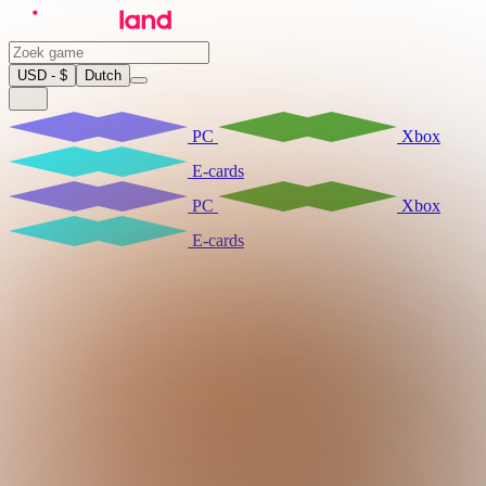
USD - $
Dutch
PC
Xbox
E-cards
PC
Xbox
E-cards