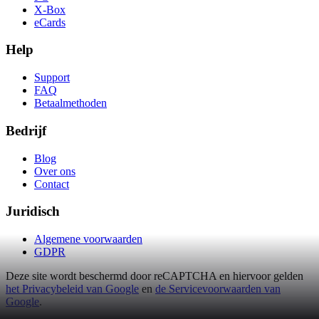
X-Box
eCards
Help
Support
FAQ
Betaalmethoden
Bedrijf
Blog
Over ons
Contact
Juridisch
Algemene voorwaarden
GDPR
Deze site wordt beschermd door reCAPTCHA en hiervoor gelden
het Privacybeleid van Google
en
de Servicevoorwaarden van
Google
.