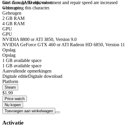
Gun damage, health, movement and repair speed are increased
Intel i5 or AMD equivalent
when using this character.
Geheugen
Geheugen
2 GB RAM
4 GB RAM
GPU
GPU
NVIDIA 8800 or ATI 3850, Version 9.0
NVIDIA GeForce GTX 460 or ATI Radeon HD 6850, Version 11
Opslag
Opslag
1 GB available space
1 GB available space
Aanvullende opmerkingen
Digitale editie
Digitale download
Platform
Steam
$1.99
Price watch
Nu kopen
Toevoegen aan winkelwagen
Activatie