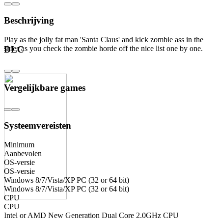
Beschrijving
Play as the jolly fat man 'Santa Claus' and kick zombie ass in the
skies as you check the zombie horde off the nice list one by one.
DLC
Vergelijkbare games
Systeemvereisten
Minimum
Aanbevolen
OS-versie
OS-versie
Windows 8/7/Vista/XP PC (32 or 64 bit)
Windows 8/7/Vista/XP PC (32 or 64 bit)
CPU
CPU
Intel or AMD New Generation Dual Core 2.0GHz CPU