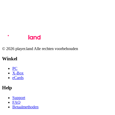
© 2026 player.land Alle rechten voorbehouden
Winkel
PC
X-Box
eCards
Help
Support
FAQ
Betaalmethoden