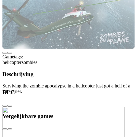
Gametags:
helicopter
zombies
Beschrijving
Surviving the zombie apocalypse in a helicopter just got a hell of a
lot scarier.
DLC
Vergelijkbare games