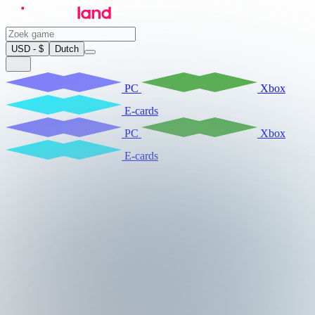
USD - $
Dutch
PC
Xbox
E-cards
PC
Xbox
E-cards