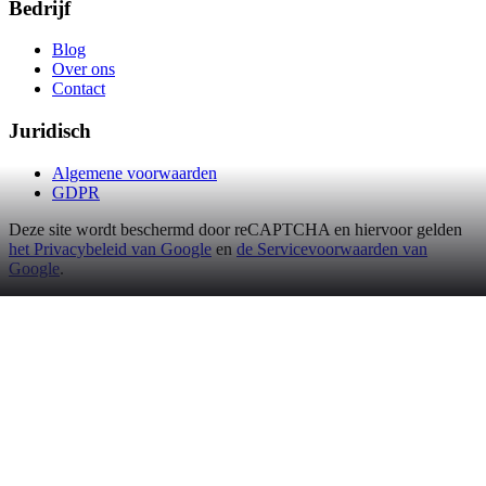
Bedrijf
Blog
Over ons
Contact
Juridisch
Algemene voorwaarden
GDPR
Deze site wordt beschermd door reCAPTCHA en hiervoor gelden
het Privacybeleid van Google
en
de Servicevoorwaarden van
Google
.