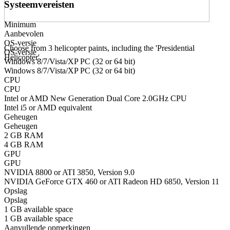
Systeemvereisten
Minimum
Aanbevolen
OS-versie
Choose from 3 helicopter paints, including the 'Presidential
OS-versie
Helicopter'.
Windows 8/7/Vista/XP PC (32 or 64 bit)
Windows 8/7/Vista/XP PC (32 or 64 bit)
CPU
CPU
Intel or AMD New Generation Dual Core 2.0GHz CPU
Intel i5 or AMD equivalent
Geheugen
Geheugen
2 GB RAM
4 GB RAM
GPU
GPU
NVIDIA 8800 or ATI 3850, Version 9.0
NVIDIA GeForce GTX 460 or ATI Radeon HD 6850, Version 11
Opslag
Opslag
1 GB available space
1 GB available space
Aanvullende opmerkingen