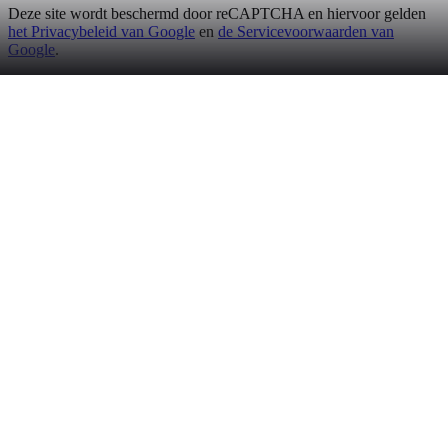
Deze site wordt beschermd door reCAPTCHA en hiervoor gelden
het Privacybeleid van Google
en
de Servicevoorwaarden van
Google
.