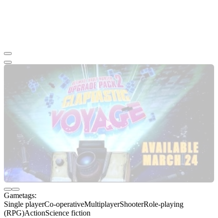
Gametags:
Single player
Co-operative
Multiplayer
Shooter
Role-playing
(RPG)
Action
Science fiction