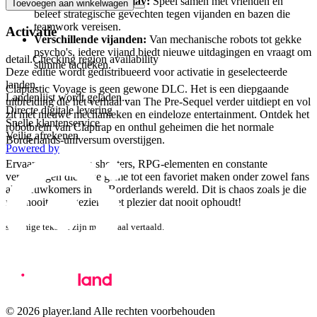
Coöperatieve gameplay:
Speel samen met vrienden en
Toevoegen aan winkelwagen
beleef strategische gevechten tegen vijanden en bazen die
teamwork vereisen.
Activatie
Verschillende vijanden:
Van mechanische robots tot gekke
psycho's, iedere vijand biedt nieuwe uitdagingen en vraagt om
detail.Checking region availability
slimme tactieken.
Deze editie wordt gedistribueerd voor activatie in geselecteerde
landen.
Claptastic Voyage is geen gewone DLC. Het is een diepgaande
Landenlijst wordt geladen...
uitbreiding die het verhaal van The Pre-Sequel verder uitdiept en vol
Directe digitale levering
zit met nieuwe mechanieken en eindeloze entertainment. Ontdek het
Snelle klantenservice
robotbrein van Claptrap en onthul geheimen die het normale
Veilig afrekenen
Borderlands-universum overstijgen.
Powered by
Ervaar een mix van shooters, RPG-elementen en constante
verrassingen die deze game tot een favoriet maken onder zowel fans
als nieuwkomers in de Borderlands wereld. Dit is chaos zoals je die
nog nooit hebt gezien, met plezier dat nooit ophoudt!
sommige teksten zijn machinaal vertaald.
© 2026 player.land Alle rechten voorbehouden