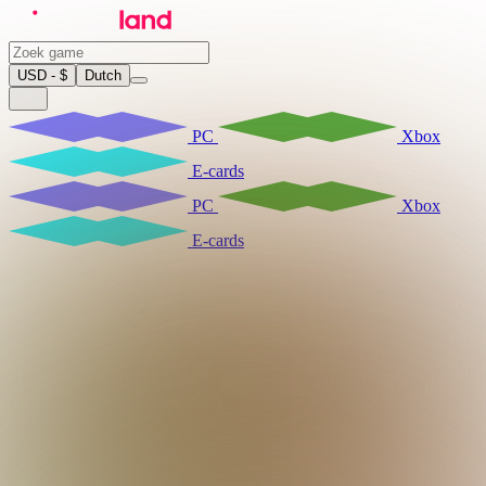
USD - $
Dutch
PC
Xbox
E-cards
PC
Xbox
E-cards