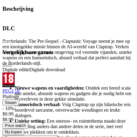
Beschrijving
Ga mee met Claptrap op een buitenaards
DLC
avontuur!
Borderlands: The Pre-Sequel - Claptastic Voyage neemt je mee op
een knotsgekke missie binnen de AI-wereld van Claptrap. Verken
Vergelijkbare games
een buitengewone virtuele omgeving vol vreemde vijanden, unieke
wapens en een humoristisch, absurd verhaal dat perfect aansluit bij
de Borderlands-stijl.
Digitale editie
Digitale download
Belangrijkste kenmerken:
Nieuwe wapens en vaardigheden:
Ontdek een breed scala
PEGI 18
aan unieke, absurde wapens en gadgets die je nodig hebt om
Platform
te overleven in deze gekke simulatie.
Steam
Humoristisch verhaal:
Volg Claptrap op zijn hilarische reis
- 10%
boordevol sarcasme, onverwachte wendingen en leuke
$9.99
dialogen.
$8.99
Unieke setting:
Een sneeuw- en ruimtethema maakt deze
Price watch
uitbreiding anders dan andere delen in de serie, met veel
nieuwe plekken om te ontdekken.
Nu kopen