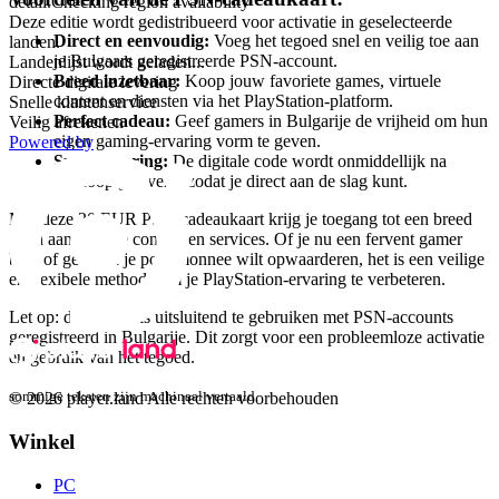
detail.Checking region availability
Deze editie wordt gedistribueerd voor activatie in geselecteerde
Direct en eenvoudig:
Voeg het tegoed snel en veilig toe aan
landen.
je Bulgaars geregistreerde PSN-account.
Landenlijst wordt geladen...
Breed inzetbaar:
Koop jouw favoriete games, virtuele
Directe digitale levering
content en diensten via het PlayStation-platform.
Snelle klantenservice
Perfect cadeau:
Geef gamers in Bulgarije de vrijheid om hun
Veilig afrekenen
eigen gaming-ervaring vorm te geven.
Powered by
Snelle levering:
De digitale code wordt onmiddellijk na
aankoop geleverd, zodat je direct aan de slag kunt.
Met deze 20 EUR PSN-cadeaukaart krijg je toegang tot een breed
scala aan digitale content en services. Of je nu een fervent gamer
bent of gewoon je portemonnee wilt opwaarderen, het is een veilige
en flexibele methode om je PlayStation-ervaring te verbeteren.
Let op: deze kaart is uitsluitend te gebruiken met PSN-accounts
geregistreerd in Bulgarije. Dit zorgt voor een probleemloze activatie
en gebruik van het tegoed.
sommige teksten zijn machinaal vertaald.
© 2026 player.land Alle rechten voorbehouden
Winkel
PC