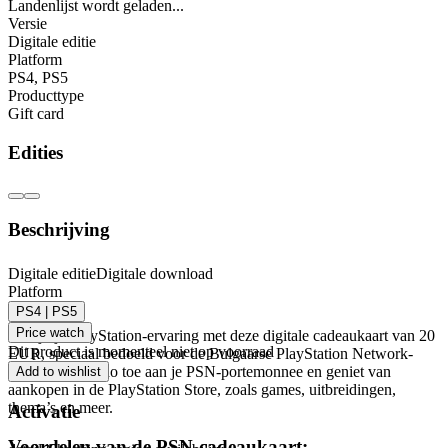
Landenlijst wordt geladen...
Versie
Digitale editie
Platform
PS4
,
PS5
Producttype
Gift card
Edities
Beschrijving
PlayStation Network cadeaukaart 20 EUR (BG) –
Digitale editie
Digitale download
Platform
PSN BULGARIJE
PS4 | PS5
Price watch
Verrijk je PlayStation-ervaring met deze digitale cadeaukaart van 20
Dit product is momenteel niet op voorraad
EUR, speciaal bedoeld voor de Bulgaarse PlayStation Network-
regio. Voeg saldo toe aan je PSN-portemonnee en geniet van
Add to wishlist
aankopen in de PlayStation Store, zoals games, uitbreidingen,
thema’s en meer.
Activatie
Voordelen van de PSN-cadeaukaart: