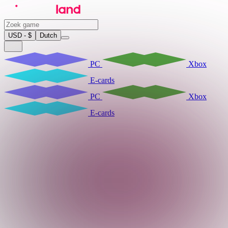
USD - $
Dutch
PC
Xbox
E-cards
PC
Xbox
E-cards