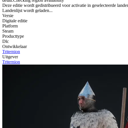
detail.Checking region availability
Deze editie wordt gedistribueerd voor activatie in geselecteerde lande
Landenlijst wordt geladen...
Versie
Digitale editie
Platform
Steam
Producttype
Dlc
Ontwikkelaar
Triternion
Uitgever
Triternion