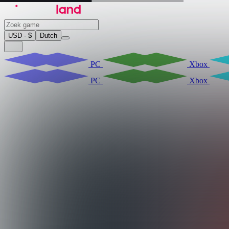
USD - $
Dutch
PC
Xbox
PC
Xbox