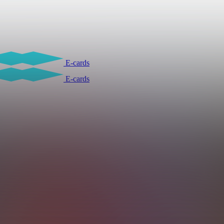
E-cards
E-cards