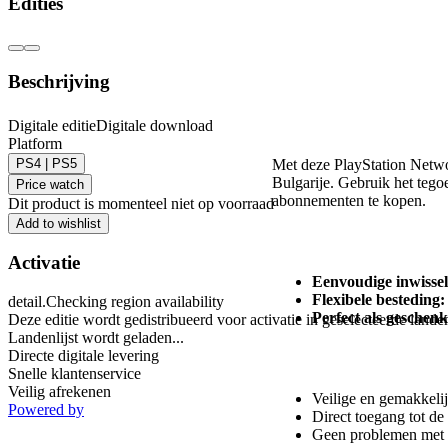
Edities
Beschrijving
Digitale editie
Digitale download
PlayStation Netwo
Platform
PS4 | PS5
Met deze PlayStation Netwo
Bulgarije. Gebruik het tego
Price watch
abonnementen te kopen.
Dit product is momenteel niet op voorraad
Add to wishlist
Hoe het werkt
Activatie
Eenvoudige inwissel
Flexibele besteding:
detail.Checking region availability
Perfect als geschenk
Deze editie wordt gedistribueerd voor activatie in geselecteerde lande
Landenlijst wordt geladen...
Directe digitale levering
Voordelen van deze
Snelle klantenservice
Veilig afrekenen
Veilige en gemakkeli
Powered by
Direct toegang tot de
Geen problemen met b