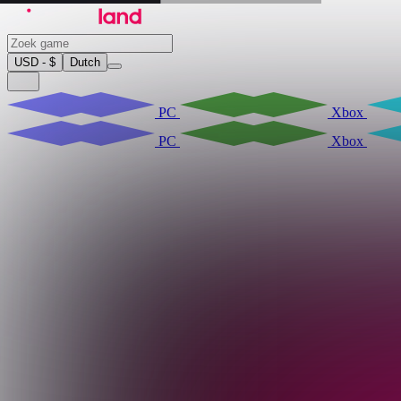
USD - $
Dutch
PC
Xbox
PC
Xbox