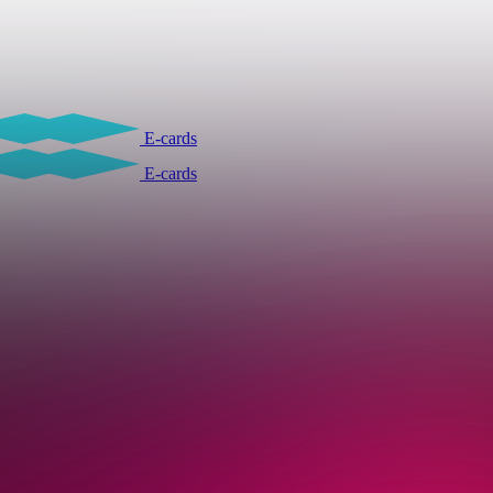
E-cards
E-cards