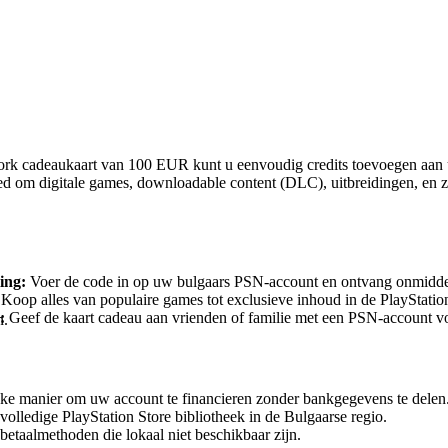
rk Cadeaukaart 100 EUR (BG) - PSN BULGARIA
rk cadeaukaart van 100 EUR kunt u eenvoudig credits toevoegen aan 
ed om digitale games, downloadable content (DLC), uitbreidingen, en z
ing:
Voer de code in op uw bulgaars PSN-account en ontvang onmiddell
Koop alles van populaire games tot exclusieve inhoud in de PlayStation
:
Geef de kaart cadeau aan vrienden of familie met een PSN-account vo
n.
 cadeaukaart
jke manier om uw account te financieren zonder bankgegevens te delen
 volledige PlayStation Store bibliotheek in de Bulgaarse regio.
etaalmethoden die lokaal niet beschikbaar zijn.