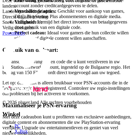
Eenvoudig en snel:
Voeg direct tegoed toe aan uw PSN-
Deze editie wordt gedistribueerd voor activatie in geselecteerde
account zonder creditcardgegevens te delen.
landen.
Verschillende opties:
Geschikt voor aankoop van games,
Landenlijst wordt geladen...
DLC, PlayStation Plus abonnementen en digitale media.
Directe digitale levering
Veiligheid:
Vermijd het direct invoeren van betaalgegevens
Snelle klantenservice
door gebruik van een digitale code.
Veilig afrekenen
Perfect cadeau:
Ideaal voor gamers die hun collectie willen
Powered by
uitbreiden of digitale content willen aanschaffen.
Gebruik van de kaart:
Na aanschaf ontvangt u een code die u kunt verzilveren in uw
PlayStation Network-account, ingesteld op de Bulgaarse regio. Het
bedrag van 150 EUR wordt direct toegevoegd aan uw tegoed.
Let op: deze kaart is alleen bruikbaar voor PSN-accounts die in de
Bulgaarse regio zijn geregistreerd. Controleer uw regio-instellingen
om problemen bij het activeren te voorkomen.
© 2026 player.land Alle rechten voorbehouden
Maximaliseer je PSN-ervaring
Winkel
Met deze cadeaubon kunt u profiteren van exclusieve aanbiedingen,
digitale content en abonnementen die uw PlayStation-ervaring
PC
verrijken. Upgrade uw entertainmentleven en geniet van veel
X-Box
nieuwe mogelijkheden.