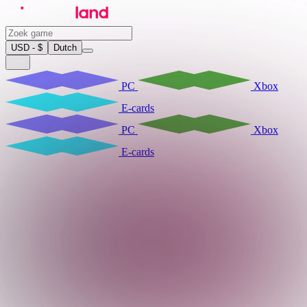
USD - $
Dutch
PC
Xbox
E-cards
PC
Xbox
E-cards