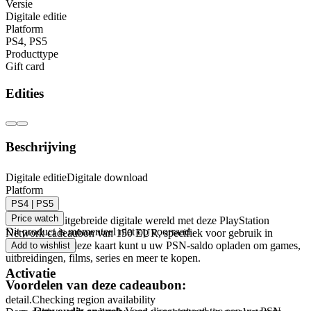
Versie
Digitale editie
Platform
PS4
,
PS5
Producttype
Gift card
Edities
Beschrijving
PlayStation Network Cadeaubon 150 EUR (BG) –
Digitale editie
Digitale download
Platform
PSN BULGARIA
PS4 | PS5
Price watch
Ontdek een uitgebreide digitale wereld met deze PlayStation
Dit product is momenteel niet op voorraad
Network cadeaubon van 150 EUR, specifiek voor gebruik in
Bulgarije. Met deze kaart kunt u uw PSN-saldo opladen om games,
Add to wishlist
uitbreidingen, films, series en meer te kopen.
Activatie
Voordelen van deze cadeaubon:
detail.Checking region availability