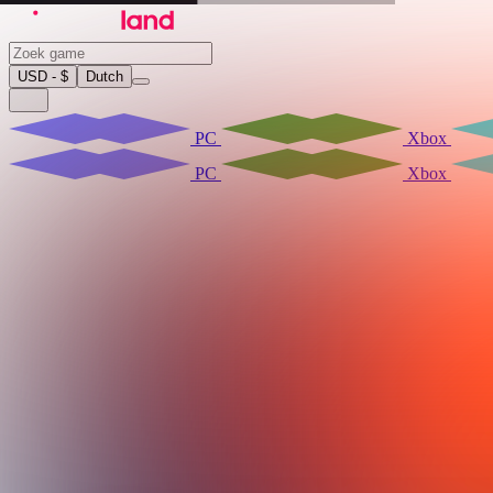
USD - $
Dutch
PC
Xbox
PC
Xbox