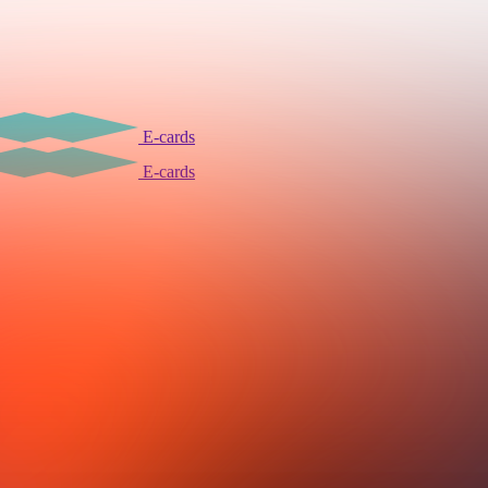
E-cards
E-cards