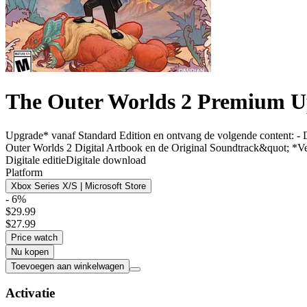
The Outer Worlds 2 Premium Upg
Upgrade* vanaf Standard Edition en ontvang de volgende content: -
Outer Worlds 2 Digital Artbook en de Original Soundtrack&quot; *Vere
Digitale editie
Digitale download
Platform
Xbox Series X/S | Microsoft Store
- 6%
$29.99
$27.99
Price watch
Nu kopen
Toevoegen aan winkelwagen
Activatie