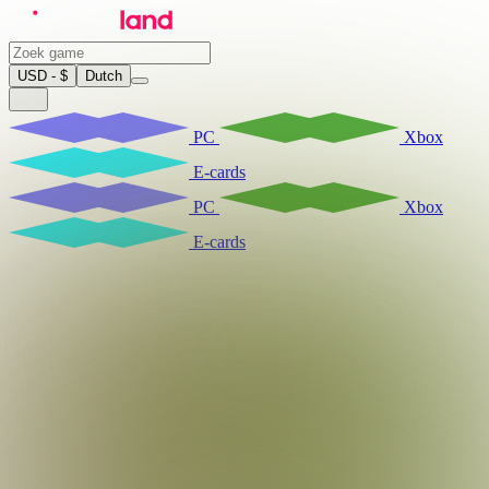
USD - $
Dutch
PC
Xbox
E-cards
PC
Xbox
E-cards