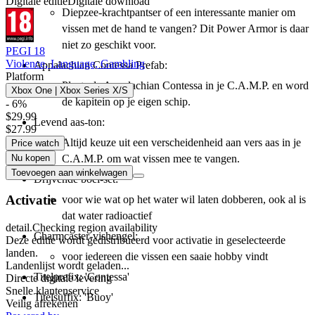
Digitale editie
Digitale download
Diepzee-krachtpantser of een interessante manier om
vissen met de hand te vangen? Dit Power Armor is daar
niet zo geschikt voor.
PEGI 18
Violence, Language, Gambling
Appalachian Contessa Prefab:
Platform
Plaats de Appalachian Contessa in je C.A.M.P. en word
Xbox One | Xbox Series X/S
de kapitein op je eigen schip.
- 6%
$29.99
Levend aas-ton:
$27.99
Altijd keuze uit een verscheidenheid aan vers aas in je
Price watch
Nu kopen
C.A.M.P. om wat vissen mee te vangen.
Toevoegen aan winkelwagen
Drijvende boei-set:
Activatie
voor wie wat op het water wil laten dobberen, ook al is
dat water radioactief
detail.Checking region availability
Charmcaster-vishengel:
Deze editie wordt gedistribueerd voor activatie in geselecteerde
landen.
voor iedereen die vissen een saaie hobby vindt
Landenlijst wordt geladen...
Titelprefix: 'Contessa'
Directe digitale levering
Snelle klantenservice
Titelsuffix: 'Buoy'
Veilig afrekenen