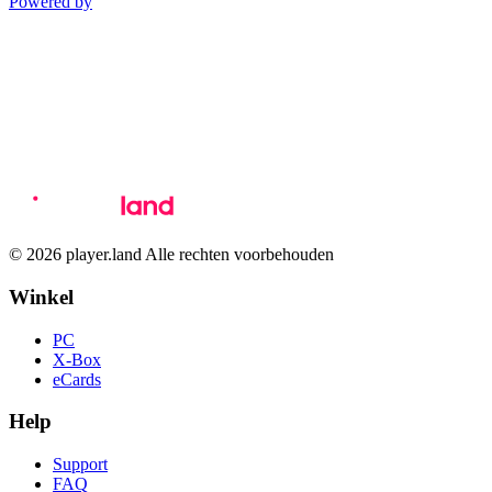
Powered by
© 2026 player.land Alle rechten voorbehouden
Winkel
PC
X-Box
eCards
Help
Support
FAQ