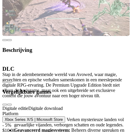
Beschrijving
Ontdek Avowed Premium Upgrade Edition
DLC
Stap in de adembenemende wereld van Avowed, waar magie,
gevechten en epische verhalen samenkomen in een meeslepende
digitale RPG-ervaring. De Premium Upgrade Edition biedt niet
alleen de basisgame, maar ook een uitgebreide set exclusieve
Vergelijkbare games
content die jouw avontuur naar een hoger niveau tilt.
Wat kun je verwachten?
Digitale editie
Digitale download
Platform
Uitgestrekte open wereld:
Verken mysterieuze landen vol
Xbox Series X/S | Microsoft Store
gevaarlijke vijanden, verborgen schatten en oude legendes.
- 5%
Geavanceerd magiesysteem:
Beheers diverse spreuken en
$10.00