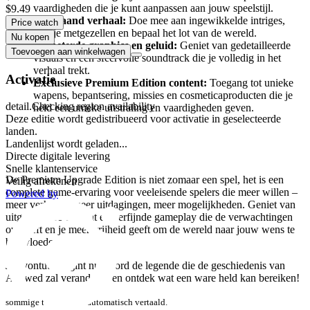
vaardigheden die je kunt aanpassen aan jouw speelstijl.
$9.49
Diepgaand verhaal:
Doe mee aan ingewikkelde intriges,
Price watch
kies je metgezellen en bepaal het lot van de wereld.
Nu kopen
Verbeterde graphics en geluid:
Geniet van gedetailleerde
Toevoegen aan winkelwagen
visuals en een sfeervolle soundtrack die je volledig in het
verhaal trekt.
Activatie
Exclusieve Premium Edition content:
Toegang tot unieke
wapens, bepantsering, missies en cosmeticaproducten die je
detail.Checking region availability
held een unieke uitstraling en vaardigheden geven.
Deze editie wordt gedistribueerd voor activatie in geselecteerde
landen.
Waarom kiezen voor Avowed Premium Upgrade
Landenlijst wordt geladen...
Edition?
Directe digitale levering
Snelle klantenservice
De Premium Upgrade Edition is niet zomaar een spel, het is een
Veilig afrekenen
complete game-ervaring voor veeleisende spelers die meer willen –
Powered by
meer verhalen, meer uitdagingen, meer mogelijkheden. Geniet van
uitgebreidere content en verfijnde gameplay die de verwachtingen
overtreft en je meer vrijheid geeft om de wereld naar jouw wens te
beïnvloeden.
Je avontuur begint nu. Word de legende die de geschiedenis van
Avowed zal veranderen en ontdek wat een ware held kan bereiken!
sommige teksten zijn automatisch vertaald.