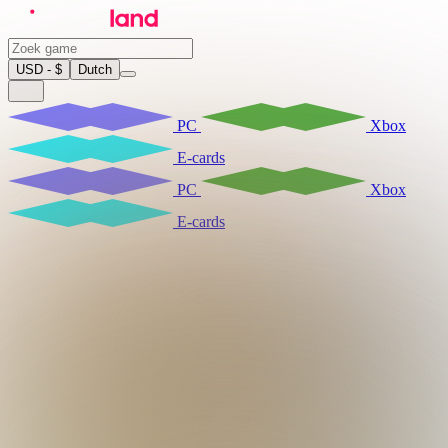
USD - $
Dutch
PC
Xbox
E-cards
PC
Xbox
E-cards