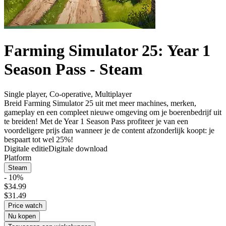
Farming Simulator 25: Year 1
Season Pass - Steam
Single player
,
Co-operative
,
Multiplayer
Breid Farming Simulator 25 uit met meer machines, merken,
gameplay en een compleet nieuwe omgeving om je boerenbedrijf uit
te breiden! Met de Year 1 Season Pass profiteer je van een
voordeligere prijs dan wanneer je de content afzonderlijk koopt: je
bespaart tot wel 25%!
Digitale editie
Digitale download
Platform
Steam
- 10%
$34.99
$31.49
Price watch
Nu kopen