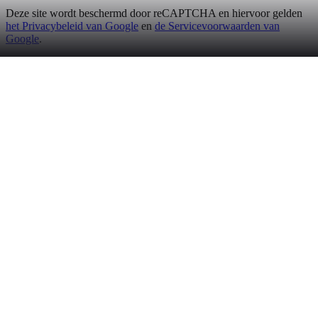
Deze site wordt beschermd door reCAPTCHA en hiervoor gelden
het Privacybeleid van Google
en
de Servicevoorwaarden van
Google
.