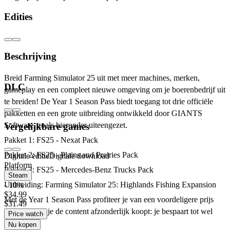
Edities
Beschrijving
Breid Farming Simulator 25 uit met meer machines, merken,
DLC
gameplay en een compleet nieuwe omgeving om je boerenbedrijf uit
te breiden! De Year 1 Season Pass biedt toegang tot drie officiële
pakketten en een grote uitbreiding ontwikkeld door GIANTS
Software, zoals hieronder uiteengezet.
Vergelijkbare games
Pakket 1: FS25 - Nexat Pack
Pakket 2: FS25 - Plains and Prairies Pack
Digitale editie
Digitale download
Platform
Pakket 3: FS25 - Mercedes-Benz Trucks Pack
Steam
Uitbreiding: Farming Simulator 25: Highlands Fishing Expansion
- 10%
$34.99
Met de Year 1 Season Pass profiteer je van een voordeligere prijs
$31.49
dan wanneer je de content afzonderlijk koopt: je bespaart tot wel
Price watch
25%!
Nu kopen