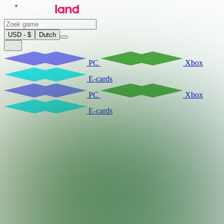
USD - $
Dutch
PC
Xbox
E-cards
PC
Xbox
E-cards