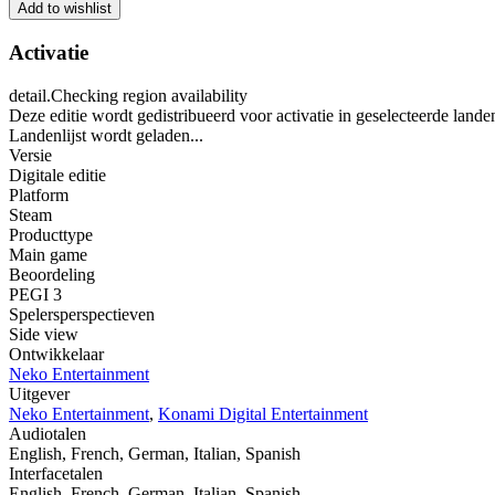
Add to wishlist
Activatie
detail.Checking region availability
Deze editie wordt gedistribueerd voor activatie in geselecteerde lande
Landenlijst wordt geladen...
Versie
Digitale editie
Platform
Steam
Producttype
Main game
Beoordeling
PEGI 3
Spelersperspectieven
Side view
Ontwikkelaar
Neko Entertainment
Uitgever
Neko Entertainment
,
Konami Digital Entertainment
Audiotalen
English, French, German, Italian, Spanish
Interfacetalen
English, French, German, Italian, Spanish