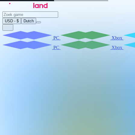
USD - $
Dutch
PC
Xbox
PC
Xbox