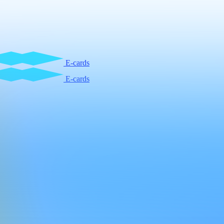
E-cards
E-cards