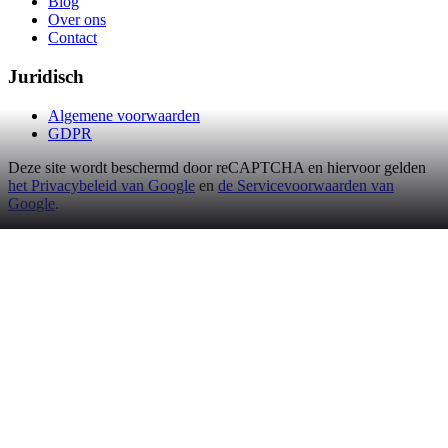
Blog
Over ons
Contact
Juridisch
Algemene voorwaarden
GDPR
Deze site wordt beschermd door reCAPTCHA en hiervoor gelden
het Privacybeleid van Google
en
de Servicevoorwaarden van
Google
.