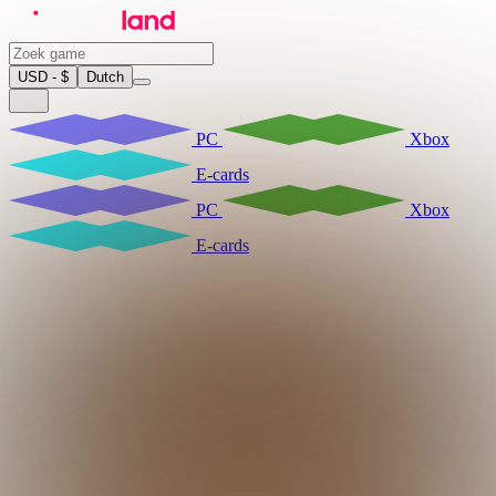
USD - $
Dutch
PC
Xbox
E-cards
PC
Xbox
E-cards