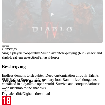
Gametags:
Single player
Co-operative
Multiplayer
Role-playing (RPG)
Hack and
slash/Beat 'em up
Action
Fantasy
Horror
Beschrijving
Endless demons to slaughter. Deep customization through Talents,
Skill Points, Runes, and Legendary loot. Randomized dungeons
Vergelijkbare games
contained in a dynamic open world. Survive and conquer darkness
—or succumb to the shadows.
Digitale editie
Digitale download