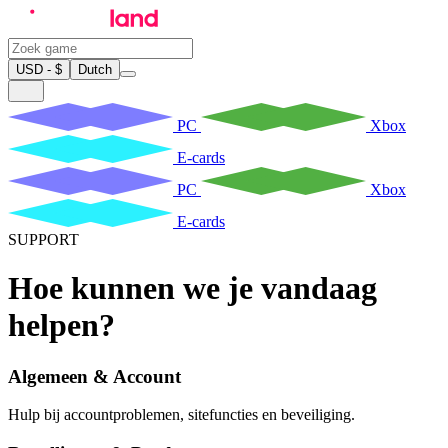
USD - $
Dutch
PC
Xbox
E-cards
PC
Xbox
E-cards
SUPPORT
Hoe kunnen we je vandaag
helpen?
Algemeen & Account
Hulp bij accountproblemen, sitefuncties en beveiliging.