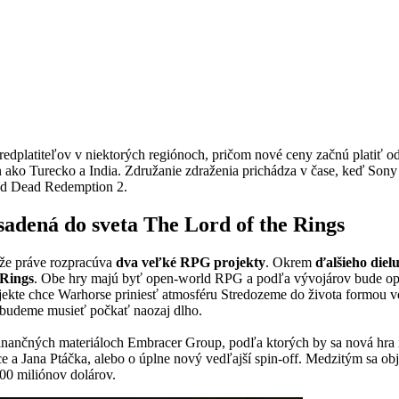
edplatiteľov v niektorých regiónoch, pričom nové ceny začnú platiť od 
n ako Turecko a India. Združanie zdraženia prichádza v čase, keď Sony r
ed Dead Redemption 2.
sadená do sveta The Lord of the Rings
, že práve rozpracúva
dva veľké RPG projekty
. Okrem
ďalšieho diel
 Rings
. Obe hry majú byť open-world RPG a podľa vývojárov bude opäť
rojekte chce Warhorse priniesť atmosféru Stredozeme do života formou ve
si budeme musieť počkať naozaj dlho.
inančných materiáloch Embracer Group, podľa ktorých by sa nová hra
ce a Jana Ptáčka, alebo o úplne nový vedľajší spin-off. Medzitým sa ob
00 miliónov dolárov.