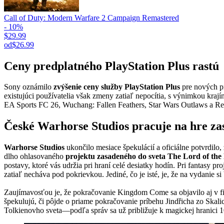
Call of Duty: Modern Warfare 2 Campaign Remastered
- 10%
$29.99
od
$26.99
Ceny predplatného PlayStation Plus rastú
Sony oznámilo
zvýšenie ceny služby PlayStation Plus
pre nových pr
existujúci používatelia však zmeny zatiaľ nepocítia, s výnimkou krají
EA Sports FC 26, Wuchang: Fallen Feathers, Star Wars Outlaws a R
České Warhorse Studios pracuje na hre za
Warhorse Studios
ukončilo mesiace špekulácií a oficiálne potvrdilo
dlho ohlasovaného
projektu zasadeného do sveta The Lord of the
postavy, ktoré vás udržia pri hraní celé desiatky hodín. Pri fantasy p
zatiaľ necháva pod pokrievkou. Jediné, čo je isté, je, že na vydanie 
Zaujímavosťou je, že pokračovanie Kingdom Come sa objavilo aj v f
špekulujú, či pôjde o priame pokračovanie príbehu Jindřicha zo Skali
Tolkienovho sveta—podľa správ sa už približuje k magickej hranici 1