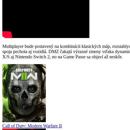
Multiplayer bude postavený na kombinácii klasických máp, rozsiahly
spoja pechota aj vozidlá. DMZ čakajú výrazné zmeny vďaka dynamick
X/S aj Nintendo Switch 2, no na Game Passe sa objaví až neskôr.
Call of Duty: Modern Warfare II