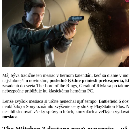
Máj býva tradične ten mesiac v hernom kalendári, keď sa dianie v in
najsľubnejším novinkám;
posledné týždne priniesli prekvapenia, kt
zasadenú do sveta The Lord of the Rings, Geralt of Rivia sa po takm
nebezpečne približuje ku klasickému hernému PC.
Lenže zvyšok mesiaca si určite nenechal ujsť tempo. Battlefield 6 dost
neublížilo) a Sony oznámilo zvýšenie ceny služby PlayStation Plus. N
nestihli sledovať všetky správy o hrách, konzolách a veľkých vydavat
mesiaca
.
The Witcher 3 dostane novú expanziu—už 