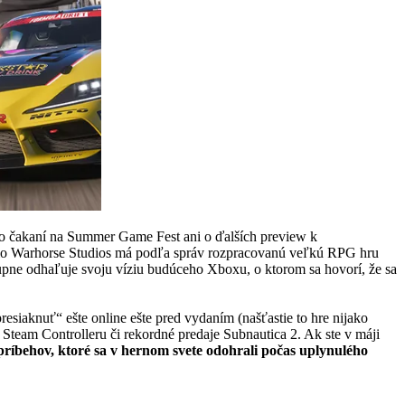
en o čakaní na Summer Game Fest ani o ďalších preview k
dio Warhorse Studios má podľa správ rozpracovanú veľkú RPG hru
tupne odhaľuje svoju víziu budúceho Xboxu, o ktorom sa hovorí, že sa
presiaknuť“ ešte online ešte pred vydaním (našťastie to hre nijako
 Steam Controlleru či rekordné predaje Subnautica 2. Ak ste v máji
príbehov, ktoré sa v hernom svete odohrali počas uplynulého