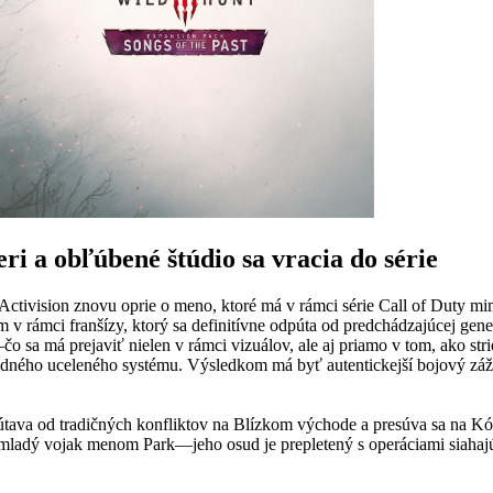
i a obľúbené štúdio sa vracia do série
 Activision znovu oprie o meno, ktoré má v rámci série Call of Duty 
v rámci franšízy, ktorý sa definitívne odpúta od predchádzajúcej gener
 sa má prejaviť nielen v rámci vizuálov, ale aj priamo v tom, ako str
edného uceleného systému. Výsledkom má byť autentickejší bojový zážit
útava od tradičných konfliktov na Blízkom východe a presúva sa na Kóre
 mladý vojak menom Park—jeho osud je prepletený s operáciami siahaj