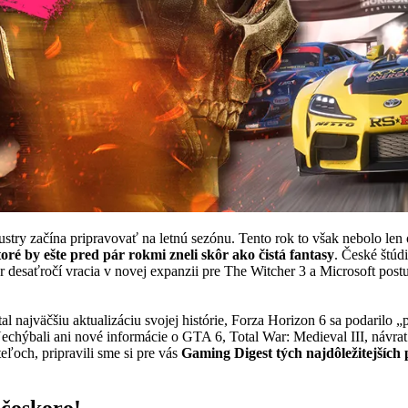
dustry začína pripravovať na letnú sezónu. Tento rok to však nebolo l
oré by ešte pred pár rokmi zneli skôr ako čistá fantasy
. České štú
er desaťročí vracia v novej expanzii pre The Witcher 3 a Microsoft pos
al najväčšiu aktualizáciu svojej histórie, Forza Horizon 6 sa podarilo „
echýbali ani nové informácie o GTA 6, Total War: Medieval III, návrat
eľoch, pripravili sme si pre vás
Gaming Digest tých najdôležitejších 
čoskoro!