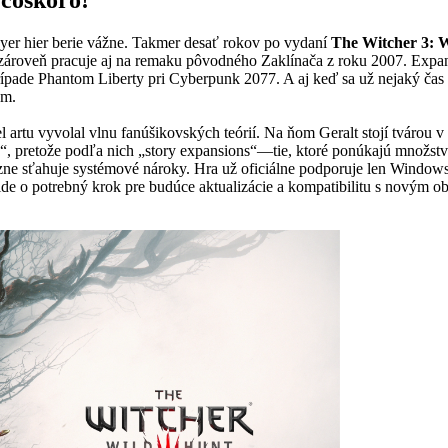
yer hier berie vážne. Takmer desať rokov po vydaní
The Witcher 3: 
 zároveň pracuje aj na remaku pôvodného Zaklínača z roku 2007. Expan
pade Phantom Liberty pri Cyberpunk 2077. A aj keď sa už nejaký čas 
em.
el artu vyvolal vlnu fanúšikovských teórií. Na ňom Geralt stojí tvárou
 pretože podľa nich „story expansions“—tie, ktoré ponúkajú množstv
ýrazne sťahuje systémové nároky. Hra už oficiálne podporuje len Wind
e o potrebný krok pre budúce aktualizácie a kompatibilitu s novým ob