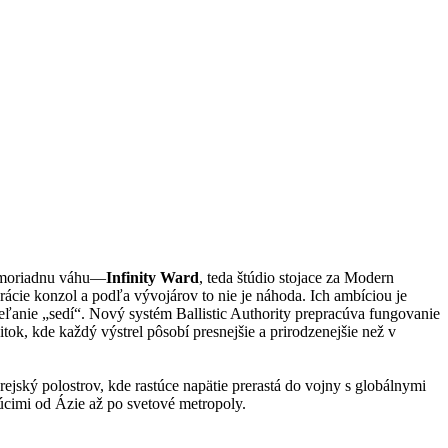
mimoriadnu váhu—
Infinity Ward
, teda štúdio stojace za Modern
ácie konzol a podľa vývojárov to nie je náhoda. Ich ambíciou je
ieľanie „sedí“. Nový systém Ballistic Authority prepracúva fungovanie
ok, kde každý výstrel pôsobí presnejšie a prirodzenejšie než v
jský polostrov, kde rastúce napätie prerastá do vojny s globálnymi
úcimi od Ázie až po svetové metropoly.