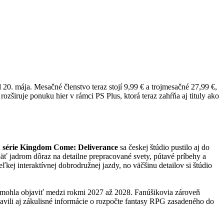
20. mája. Mesačné členstvo teraz stojí 9,99 € a trojmesačné 27,99 €,
ozširuje ponuku hier v rámci PS Plus, ktorá teraz zahŕňa aj tituly ako
u série Kingdom Come: Deliverance
sa českej štúdio pustilo aj do
 jadrom dôraz na detailne prepracované svety, pútavé príbehy a
ľkej interaktívnej dobrodružnej jazdy, no väčšinu detailov si štúdio
 mohla objaviť medzi rokmi 2027 až 2028. Fanúšikovia zároveň
javili aj zákulisné informácie o rozpočte fantasy RPG zasadeného do