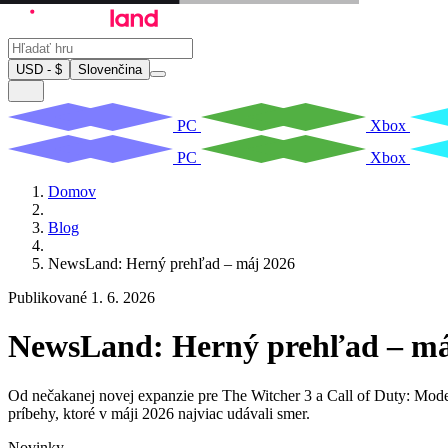
USD - $
Slovenčina
PC
Xbox
PC
Xbox
Domov
Blog
NewsLand: Herný prehľad – máj 2026
Publikované 1. 6. 2026
NewsLand: Herný prehľad – má
Od nečakanej novej expanzie pre The Witcher 3 a Call of Duty: Moder
príbehy, ktoré v máji 2026 najviac udávali smer.
Novinky