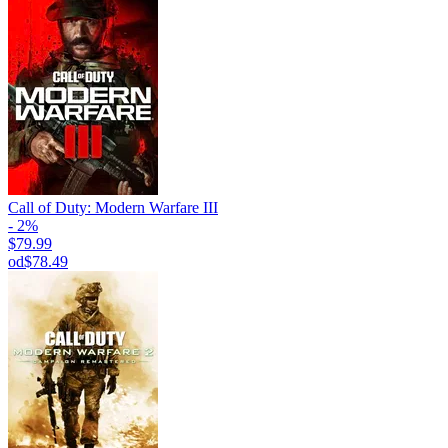
Call of Duty: Modern Warfare III
- 2%
$79.99
od
$78.49