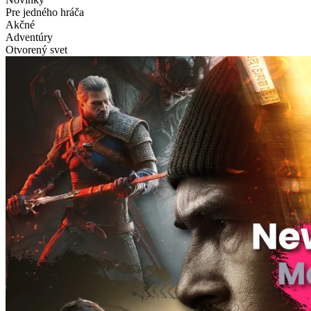
Pre jedného hráča
Akčné
Adventúry
Otvorený svet