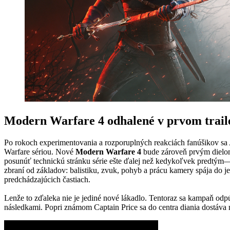
Modern Warfare 4 odhalené v prvom trailer
Po rokoch experimentovania a rozporuplných reakciách fanúšikov sa
Warfare sériou. Nové
Modern Warfare 4
bude zároveň prvým dielom 
posunúť technickú stránku série ešte ďalej než kedykoľvek predtým—čo
zbraní od základov: balistiku, zvuk, pohyb a prácu kamery spája do j
predchádzajúcich častiach.
Lenže to zďaleka nie je jediné nové lákadlo. Tentoraz sa kampaň odp
následkami. Popri známom Captain Price sa do centra diania dostáva