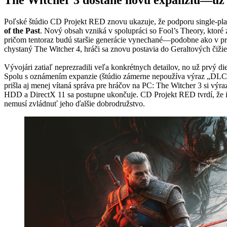
Poľské štúdio CD Projekt RED znovu ukazuje, že podporu single-pla
of the Past
. Nový obsah vzniká v spolupráci so Fool’s Theory, ktoré
pričom tentoraz budú staršie generácie vynechané—podobne ako v prí
chystaný The Witcher 4, hráči sa znovu postavia do Geraltových čiži
Vývojári zatiaľ neprezradili veľa konkrétnych detailov, no už prvý di
Spolu s oznámením expanzie (štúdio zámerne nepoužíva výraz „DLC“,
prišla aj menej vítaná správa pre hráčov na PC: The Witcher 3 si v
HDD a DirectX 11 sa postupne ukončuje. CD Projekt RED tvrdí, že id
nemusí zvládnuť jeho ďalšie dobrodružstvo.