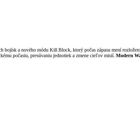
ch bojísk a nového módu Kill Block, ktorý počas zápasu mení rozložen
ému počasiu, presúvaniu jednotiek a zmene cieľov misií.
Modern War