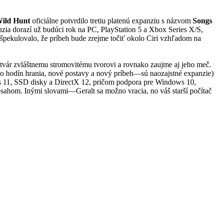
Wild Hunt
oficiálne potvrdilo tretiu platenú expanziu s názvom
Songs
zia dorazí už budúci rok na PC, PlayStation 5 a Xbox Series X/S,
špekulovalo, že príbeh bude zrejme točiť okolo Ciri vzhľadom na
 v tvár zvláštnemu stromovitému tvorovi a rovnako zaujme aj jeho meč.
o hodín hrania, nové postavy a nový príbeh—sú naozajstné expanzie)
ows 11, SSD disky a DirectX 12, pričom podpora pre Windows 10,
sahom. Inými slovami—Geralt sa možno vracia, no váš starší počítač