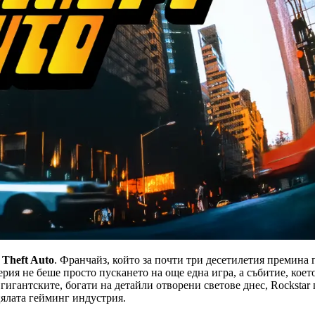
 Theft Auto
. Франчайз, който за почти три десетилетия премина
рия не беше просто пускането на още една игра, а събитие, кое
игантските, богати на детайли отворени светове днес, Rockstar
цялата гейминг индустрия.