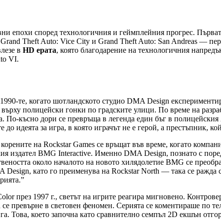
новни епохи според технологичния и геймплейния прогрес. Първа
 Grand Theft Auto: Vice City и Grand Theft Auto: San Andreas — 
влезе в
HD ерата
, която благодарение на технологичния напредъ
to VI.
а 1990-те, когато шотландското студио DMA Design експерименти
а върху полицейски гонки по градските улици. По време на разраб
а. По-късно дори се превръща в легенда един бъг в полицейския 
 до идеята за игра, в която играчът не е герой, а престъпник, ко
: корените на Rockstar Games се връщат във време, когато компан
ия издател BMG Interactive. Именно DMA Design, познато с поре
твеността около началото на новото хилядолетие BMG се преобра
A Design, като го преименува на Rockstar North — така се ражда 
рията.”
olor през 1997 г., светът на игрите реагира мигновено. Контро
се превърне в световен феномен. Серията се коментираше по теле
инга. Това, което започна като сравнително семпъл 2D екшън отг