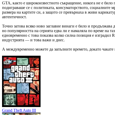
GTA, както е широкоизвестното съкращение, никога не е било 
подиграваше се с политиката, консуматорството, социалните м
размера на картите си, а защото се превърнаха в живи карикату
автентичност.
Точно затова всяко ново заглавие винаги е било и продължава 
но популярността на серията едва ли е намаляла по време на т
едновременно с това показва колко силна позиция е изградил Roc
индустрията — и това важи и днес.
А междувременно можете да запълните времето, докато чакате 
Grand Theft Auto III