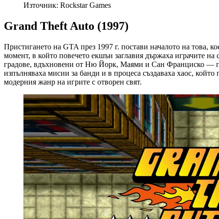
Източник: Rockstar Games
Grand Theft Auto (1997)
Пристигането на GTA през 1997 г. постави началото на това, к
момент, в който повечето екшън заглавия държаха играчите на 
градове, вдъхновени от Ню Йорк, Маями и Сан Франциско — про
изпълняваха мисии за банди и в процеса създаваха хаос, който
модерния жанр на игрите с отворен свят.