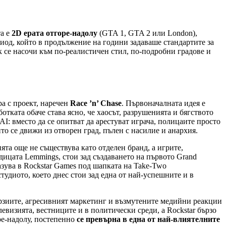
та е
2D ерата отгоре-надолу
(GTA 1, GTA 2 или London),
период, който в продължение на години задаваше стандартите за
к се насочи към по-реалистичен стил, по-подробни градове и
ра с проект, наречен
Race ’n’ Chase
. Първоначалната идея е
отката обаче става ясно, че хаосът, разрушенията и бягството
AI: вместо да се опитват да арестуват играча, полицаите просто
йто се движи из отворен град, пълен с насилие и анархия.
ията още не съществува като отделен бранд, а игрите,
дицата Lemmings, стои зад създаването на първото Grand
зува в Rockstar Games под шапката на Take-Two
студиото, което днес стои зад една от най-успешните и в
верзиите, агресивният маркетинг и възмутените медийни реакции
визията, вестниците и в политически среди, а Rockstar бързо
оре-надолу, постепенно
се превърна в една от най-влиятелните