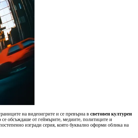
 границите на видеоигрите и се превърна в
световен културен
то се обсъждаше от геймърите, медиите, политиците и
 постепенно изгради серия, която буквално оформи облика на