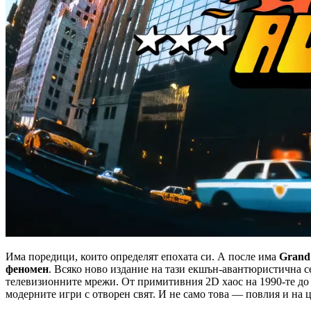
Има поредици, които определят епохата си. А после има
Grand
феномен
. Всяко ново издание на тази екшън-авантюристична се
телевизионните мрежи. От примитивния 2D хаос на 1990-те до г
модерните игри с отворен свят. И не само това — повлия и на 