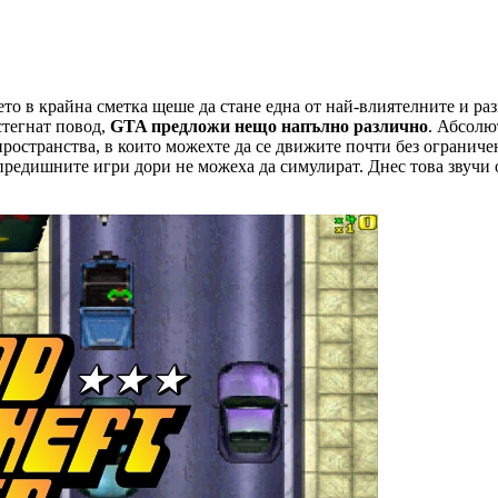
оето в крайна сметка щеше да стане една от най-влиятелните и р
стегнат повод,
GTA предложи нещо напълно различно
. Абсолю
странства, в които можехте да се движите почти без ограничени
 предишните игри дори не можеха да симулират. Днес това звучи