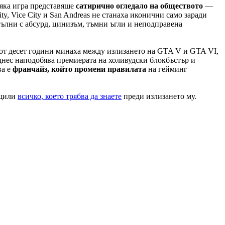
сяка игра представяше
сатирично огледало на обществото
—
City, Vice City и San Andreas не станаха иконични само заради
 пълни с абсурд, цинизъм, тъмни ъгли и неподправена
е от десет години минаха между излизането на GTA V и GTA VI,
 днес наподобява премиерата на холивудски блокбъстър и
ва е
франчайз, който промени правилата
на гейминг
бщили
всичко, което трябва да знаете
преди излизането му.