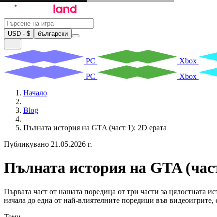
USD - $
български
PC
Xbox
PC
Xbox
Начало
Blog
Пълната история на GTA (част 1): 2D ерата
Публикувано 21.05.2026 г.
Пълната история на GTA (част
Първата част от нашата поредица от три части за цялостната и
начала до една от най-влиятелните поредици във видеоигрите, 
Теми