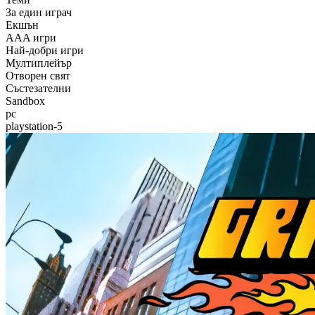
За един играч
Екшън
AAA игри
Най-добри игри
Мултиплейър
Отворен свят
Състезателни
Sandbox
pc
playstation-5