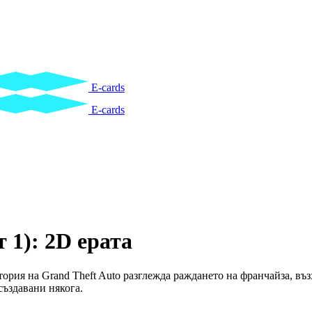
E-cards
E-cards
 1): 2D ерата
стория на Grand Theft Auto разглежда раждането на франчайза, в
създавани някога.