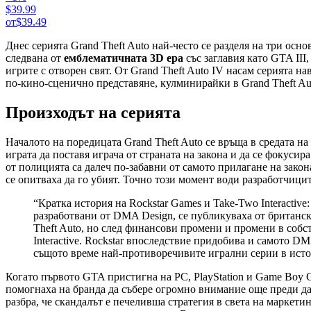
$39.99
от
$39.49
Днес серията Grand Theft Auto най-често се разделя на три ос
следвана от
емблематичната 3D ера
със заглавия като GTA III,
игрите с отворен свят. От Grand Theft Auto IV насам серията на
по-кино-сценично представяне, кулминирайки в Grand Theft Au
Произходът на серията
Началото на поредицата Grand Theft Auto се връща в средата н
играта да поставя играча от страната на закона и да се фокусир
от полицията са далеч по-забавни от самото прилагане на закон
се опитваха да го убият. Точно този момент води разработчиците
“Кратка история на Rockstar Games и Take-Two Interactive
разработвани от DMA Design, се публикуваха от британск
Theft Auto, но след финансови промени и промени в собс
Interactive. Rockstar впоследствие придобива и самото DM
същото време най-противоречивите игрални серии в исто
Когато първото GTA пристигна на PC, PlayStation и Game Boy C
помогнаха на бранда да събере огромно внимание още преди да 
разбра, че скандалът е печеливша стратегия в света на маркет