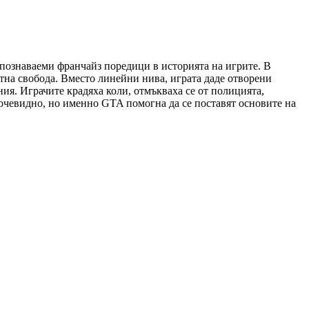
азпознаваеми франчайз поредици в историята на игрите. В
тна свобода. Вместо линейни нива, играта даде отворени
я. Играчите крадяха коли, отмъкваха се от полицията,
 очевидно, но именно GTA помогна да се поставят основите на