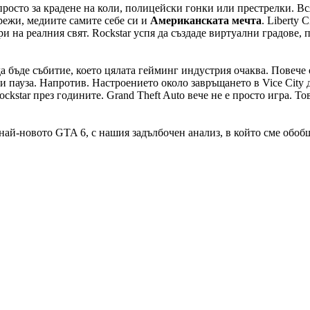
просто за крадене на коли, полицейски гонки или престрелки. В
режи, медиите самите себе си и
Американската мечта
. Liberty 
ри на реалния свят. Rockstar успя да създаде виртуални градове,
да бъде събитие, което цялата гейминг индустрия очаква. Повеч
ази пауза. Напротив. Настроението около завръщането в Vice City
kstar през годините. Grand Theft Auto вече не е просто игра. То
най-новото GTA 6, с нашия задълбочен анализ, в който сме обо