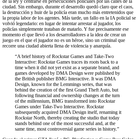
de la ley y centrarse en persecuciones policiales por las calles de la
ciudad. Sin embargo, durante el desarrollo quedó claro que el caos,
la destrucción y huir de la policía eran mucho más entretenidos que
la propia labor de los agentes. Más tarde, un fallo en la IA policial se
volvió legendario: en lugar de intentar arrestar al jugador, los
policías simplemente trataban de matarlo. Y fue precisamente ese
momento el que llevó a los desarrolladores a la idea de crear un
juego en el que el jugador no es un héroe, sino un criminal que
recorre una ciudad abierta llena de violencia y anarquía.
“A brief history of Rockstar Games and Take-Two
Interactive: Rockstar Games traces its roots back to a
time when it did not yet exist as a separate brand, and
games developed by DMA Design were published by
the British publisher BMG Interactive. It was DMA
Design, known for the Lemmings series, that was
behind the creation of the first Grand Theft Auto, but
following financial and ownership changes at the turn
of the millennium, BMG transformed into Rockstar
Games under Take-Two Interactive. Rockstar
subsequently acquired DMA Design itself, renaming it
Rockstar North, thereby creating the studio that today
stands behind one of the most successful and, at the
same time, most controversial game series in history.”