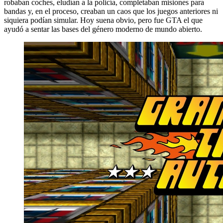
robaban coches, eludían a la policía, completaban misiones para
bandas y, en el proceso, creaban un caos que los juegos anteriores ni
siquiera podían simular. Hoy suena obvio, pero fue GTA el que
ayudó a sentar las bases del género moderno de mundo abierto.