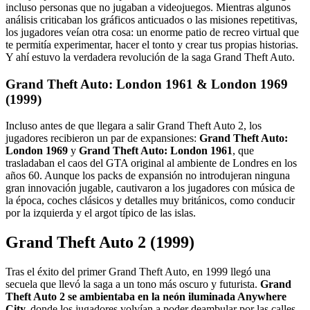
incluso personas que no jugaban a videojuegos. Mientras algunos
análisis criticaban los gráficos anticuados o las misiones repetitivas,
los jugadores veían otra cosa: un enorme patio de recreo virtual que
te permitía experimentar, hacer el tonto y crear tus propias historias.
Y ahí estuvo la verdadera revolución de la saga Grand Theft Auto.
Grand Theft Auto: London 1961 & London 1969
(1999)
Incluso antes de que llegara a salir Grand Theft Auto 2, los
jugadores recibieron un par de expansiones:
Grand Theft Auto:
London 1969
y
Grand Theft Auto: London 1961
, que
trasladaban el caos del GTA original al ambiente de Londres en los
años 60. Aunque los packs de expansión no introdujeran ninguna
gran innovación jugable, cautivaron a los jugadores con música de
la época, coches clásicos y detalles muy británicos, como conducir
por la izquierda y el argot típico de las islas.
Grand Theft Auto 2 (1999)
Tras el éxito del primer Grand Theft Auto, en 1999 llegó una
secuela que llevó la saga a un tono más oscuro y futurista.
Grand
Theft Auto 2 se ambientaba en la neón iluminada Anywhere
City,
donde los jugadores volvían a poder deambular por las calles