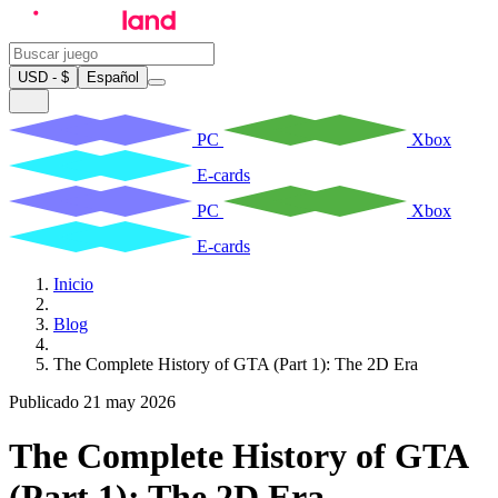
USD - $
Español
PC
Xbox
E-cards
PC
Xbox
E-cards
Inicio
Blog
The Complete History of GTA (Part 1): The 2D Era
Publicado 21 may 2026
The Complete History of GTA
(Part 1): The 2D Era