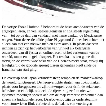
De vorige Forza Horizon 5 behoort tot de beste arcade-racers van de
afgelopen jaren, en veel spelers genieten er nog steeds regelmatig
van—tot op de dag van vandaag, met name dankzij de Mexicaanse
wegen. Voor de zesde editie pakte Playground Games het echter niet
alleen aan met een nieuwe map en extra auto’s. In plaats daarvan
richtten ze zich op het verbeteren van vrijwel elk belangrijk
onderdeel: van rij-fysica en online racen tot het verkennen van de
wereld, tunen en de geluidsopzet. Het resultaat is een game die
stevig op de vertrouwde basis van de Horizon-reeks staat, terwijl hij
tegelijkertijd de grootste sprong tussen generaties biedt sinds de
franchise van start ging.
De overstap naar Japan verandert sfeer, tempo en de manier waarop
de wereld functioneert. De neonverlichte straten van Tokio maken
plaats voor bergpassen die zijn ontworpen voor drift, de seizoenen
beïnvloeden eindelijk ook echt de rijervaring zelf en nieuwe
systemen moedigen spelers aan om de map verder te verkennen dan
alleen via traditionele races. Daarbovenop zijn de ondersteuning
voor stuurwielen flink verbeterd, is de balans van voertuigen