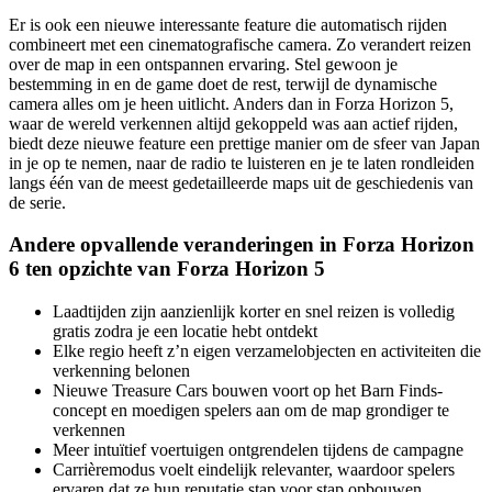
Er is ook een nieuwe interessante feature die automatisch rijden
combineert met een cinematografische camera. Zo verandert reizen
over de map in een ontspannen ervaring. Stel gewoon je
bestemming in en de game doet de rest, terwijl de dynamische
camera alles om je heen uitlicht. Anders dan in Forza Horizon 5,
waar de wereld verkennen altijd gekoppeld was aan actief rijden,
biedt deze nieuwe feature een prettige manier om de sfeer van Japan
in je op te nemen, naar de radio te luisteren en je te laten rondleiden
langs één van de meest gedetailleerde maps uit de geschiedenis van
de serie.
Andere opvallende veranderingen in Forza Horizon
6 ten opzichte van Forza Horizon 5
Laadtijden zijn aanzienlijk korter en snel reizen is volledig
gratis zodra je een locatie hebt ontdekt
Elke regio heeft z’n eigen verzamelobjecten en activiteiten die
verkenning belonen
Nieuwe Treasure Cars bouwen voort op het Barn Finds-
concept en moedigen spelers aan om de map grondiger te
verkennen
Meer intuïtief voertuigen ontgrendelen tijdens de campagne
Carrièremodus voelt eindelijk relevanter, waardoor spelers
ervaren dat ze hun reputatie stap voor stap opbouwen