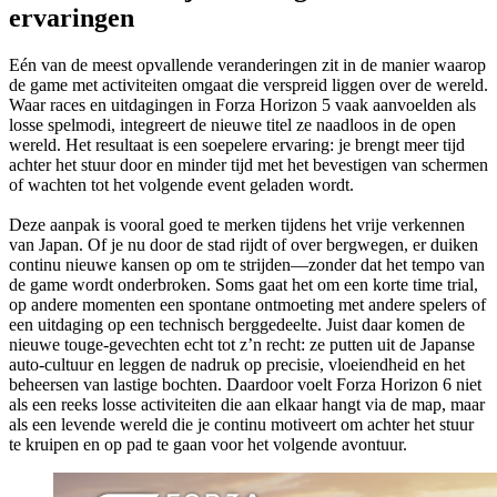
ervaringen
Eén van de meest opvallende veranderingen zit in de manier waarop
de game met activiteiten omgaat die verspreid liggen over de wereld.
Waar races en uitdagingen in Forza Horizon 5 vaak aanvoelden als
losse spelmodi, integreert de nieuwe titel ze naadloos in de open
wereld. Het resultaat is een soepelere ervaring: je brengt meer tijd
achter het stuur door en minder tijd met het bevestigen van schermen
of wachten tot het volgende event geladen wordt.
Deze aanpak is vooral goed te merken tijdens het vrije verkennen
van Japan. Of je nu door de stad rijdt of over bergwegen, er duiken
continu nieuwe kansen op om te strijden—zonder dat het tempo van
de game wordt onderbroken. Soms gaat het om een korte time trial,
op andere momenten een spontane ontmoeting met andere spelers of
een uitdaging op een technisch berggedeelte. Juist daar komen de
nieuwe touge-gevechten echt tot z’n recht: ze putten uit de Japanse
auto-cultuur en leggen de nadruk op precisie, vloeiendheid en het
beheersen van lastige bochten. Daardoor voelt Forza Horizon 6 niet
als een reeks losse activiteiten die aan elkaar hangt via de map, maar
als een levende wereld die je continu motiveert om achter het stuur
te kruipen en op pad te gaan voor het volgende avontuur.