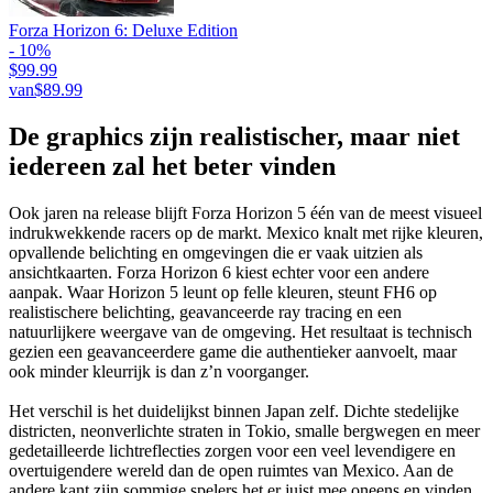
Forza Horizon 6: Deluxe Edition
- 10%
$99.99
van
$89.99
De graphics zijn realistischer, maar niet
iedereen zal het beter vinden
Ook jaren na release blijft Forza Horizon 5 één van de meest visueel
indrukwekkende racers op de markt. Mexico knalt met rijke kleuren,
opvallende belichting en omgevingen die er vaak uitzien als
ansichtkaarten. Forza Horizon 6 kiest echter voor een andere
aanpak. Waar Horizon 5 leunt op felle kleuren, steunt FH6 op
realistischere belichting, geavanceerde ray tracing en een
natuurlijkere weergave van de omgeving. Het resultaat is technisch
gezien een geavanceerdere game die authentieker aanvoelt, maar
ook minder kleurrijk is dan z’n voorganger.
Het verschil is het duidelijkst binnen Japan zelf. Dichte stedelijke
districten, neonverlichte straten in Tokio, smalle bergwegen en meer
gedetailleerde lichtreflecties zorgen voor een veel levendigere en
overtuigendere wereld dan de open ruimtes van Mexico. Aan de
andere kant zijn sommige spelers het er juist mee oneens en vinden