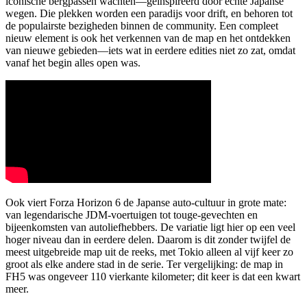
iconische bergpassen wachten—geïnspireerd door echte Japanse
wegen. Die plekken worden een paradijs voor drift, en behoren tot
de populairste bezigheden binnen de community. Een compleet
nieuw element is ook het verkennen van de map en het ontdekken
van nieuwe gebieden—iets wat in eerdere edities niet zo zat, omdat
vanaf het begin alles open was.
Ook viert Forza Horizon 6 de Japanse auto-cultuur in grote mate:
van legendarische JDM-voertuigen tot touge-gevechten en
bijeenkomsten van autoliefhebbers. De variatie ligt hier op een veel
hoger niveau dan in eerdere delen. Daarom is dit zonder twijfel de
meest uitgebreide map uit de reeks, met Tokio alleen al vijf keer zo
groot als elke andere stad in de serie. Ter vergelijking: de map in
FH5 was ongeveer 110 vierkante kilometer; dit keer is dat een kwart
meer.