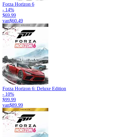
Forza Horizon 6
- 14%
$69.99
van
$60.49
Forza Horizon 6: Deluxe Edition
- 10%
$99.99
van
$89.99