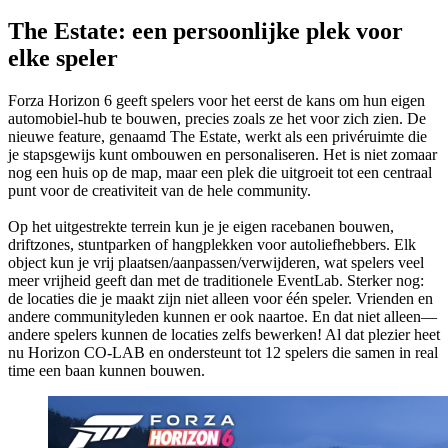
The Estate: een persoonlijke plek voor
elke speler
Forza Horizon 6 geeft spelers voor het eerst de kans om hun eigen
automobiel-hub te bouwen, precies zoals ze het voor zich zien. De
nieuwe feature, genaamd The Estate, werkt als een privéruimte die
je stapsgewijs kunt ombouwen en personaliseren. Het is niet zomaar
nog een huis op de map, maar een plek die uitgroeit tot een centraal
punt voor de creativiteit van de hele community.
Op het uitgestrekte terrein kun je je eigen racebanen bouwen,
driftzones, stuntparken of hangplekken voor autoliefhebbers. Elk
object kun je vrij plaatsen/aanpassen/verwijderen, wat spelers veel
meer vrijheid geeft dan met de traditionele EventLab. Sterker nog:
de locaties die je maakt zijn niet alleen voor één speler. Vrienden en
andere communityleden kunnen er ook naartoe. En dat niet alleen—
andere spelers kunnen de locaties zelfs bewerken! Al dat plezier heet
nu Horizon CO-LAB en ondersteunt tot 12 spelers die samen in real
time een baan kunnen bouwen.