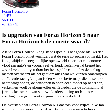
Forza Horizon 6
- 14%
$69.99
van
$60.49
Is upgraden van Forza Horizon 5 naar
Forza Horizon 6 de moeite waard?
Als je Forza Horizon 5 nog steeds speelt, is het goede nieuws dat
Forza Horizon 6 niet verandert wat de serie zo succesvol maakt. Het
is nog altijd een toegankelijke open-world racer met een enorme
vloot aan auto’s en vooral veel vrijheid. Tegelijkertijd brengt het
zoveel veranderingen door het hele spel heen, dat het de leiding
meteen overneemt als het gaat om alles wat we kunnen omschrijven
als “arcade racing”. Japan is één van de beste maps die de serie ooit
heeft aangeboden, de seizoenen hebben echt impact op het rijden,
verkennen voelt betekenisvoller en gebieden die de community al
jaren bekritiseert—van stuurwielondersteuning tot balans van
voertuigen en geluidsontwerp—zijn ook verbeterd.
De overstap naar Forza Horizon 6 is daarom voor vrijwel elke fan
van de serie de moeite waard. Als je honderden uren in Forza