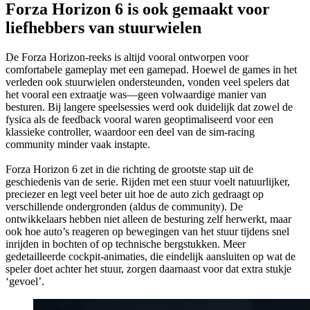
Forza Horizon 6 is ook gemaakt voor
liefhebbers van stuurwielen
De Forza Horizon-reeks is altijd vooral ontworpen voor
comfortabele gameplay met een gamepad. Hoewel de games in het
verleden ook stuurwielen ondersteunden, vonden veel spelers dat
het vooral een extraatje was—geen volwaardige manier van
besturen. Bij langere speelsessies werd ook duidelijk dat zowel de
fysica als de feedback vooral waren geoptimaliseerd voor een
klassieke controller, waardoor een deel van de sim-racing
community minder vaak instapte.
Forza Horizon 6 zet in die richting de grootste stap uit de
geschiedenis van de serie. Rijden met een stuur voelt natuurlijker,
preciezer en legt veel beter uit hoe de auto zich gedraagt op
verschillende ondergronden (aldus de community). De
ontwikkelaars hebben niet alleen de besturing zelf herwerkt, maar
ook hoe auto’s reageren op bewegingen van het stuur tijdens snel
inrijden in bochten of op technische bergstukken. Meer
gedetailleerde cockpit-animaties, die eindelijk aansluiten op wat de
speler doet achter het stuur, zorgen daarnaast voor dat extra stukje
‘gevoel’.