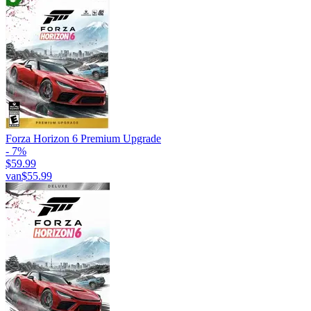
Forza Horizon 6 Premium Upgrade
- 7%
$59.99
van
$55.99