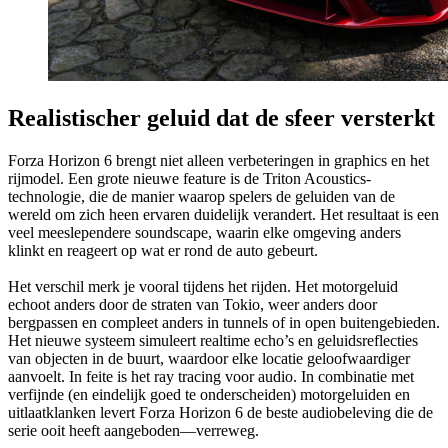
Realistischer geluid dat de sfeer versterkt
Forza Horizon 6 brengt niet alleen verbeteringen in graphics en het
rijmodel. Een grote nieuwe feature is de Triton Acoustics-
technologie, die de manier waarop spelers de geluiden van de
wereld om zich heen ervaren duidelijk verandert. Het resultaat is een
veel meeslependere soundscape, waarin elke omgeving anders
klinkt en reageert op wat er rond de auto gebeurt.
Het verschil merk je vooral tijdens het rijden. Het motorgeluid
echoot anders door de straten van Tokio, weer anders door
bergpassen en compleet anders in tunnels of in open buitengebieden.
Het nieuwe systeem simuleert realtime echo’s en geluidsreflecties
van objecten in de buurt, waardoor elke locatie geloofwaardiger
aanvoelt. In feite is het ray tracing voor audio. In combinatie met
verfijnde (en eindelijk goed te onderscheiden) motorgeluiden en
uitlaatklanken levert Forza Horizon 6 de beste audiobeleving die de
serie ooit heeft aangeboden—verreweg.