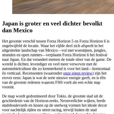
Japan is groter en veel dichter bevolkt
dan Mexico
Het grootste verschil tussen Forza Horizon 5 en Forza Horizon 6 is
ongetwijfeld de locatie. Waar het vijfde deel zich afspeelt in het
uitgestrekte landschap van Mexico—vol met woestijnen, jungles,
stranden en open ruimtes—verplaatst Forza Horizon 6 het festival
naar Japan. En dat verandert meteen de totale sfeer van de game. De
wereld is dichter, levendiger en veel meer verweven met de
automobielcultuur die zo kenmerkend is voor het land—horizontaal
én verticaal. Recensenten (waaronder
onze eigen review
) zijn het
erover eens: Japan is wat de serie nieuwe energie geeft, en is één
van de grootste redenen waarom FH6 voelt als een echte stap
vooruit.
De map wordt gedomineerd door Tokio, de grootste stad uit de
geschiedenis van de Horizon-reeks. Neonverlichte wijken, brede
stadsboulevards en lussen op de snelweg vormen het ideale decor
voor nachtelijk rijden en street racing, terwijl buiten de stad