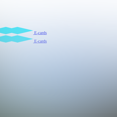
E-cards
E-cards