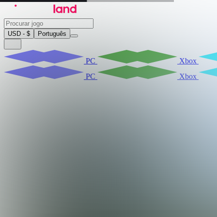
USD - $
Português
PC
Xbox
PC
Xbox