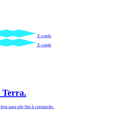
E-cards
E-cards
 Terra.
fera para pôr fim à corrupção.