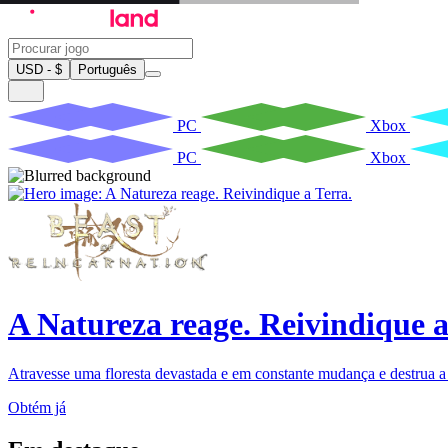
USD - $
Português
PC
Xbox
PC
Xbox
A Natureza reage. Reivindique a
Atravesse uma floresta devastada e em constante mudança e destrua a 
Obtém já