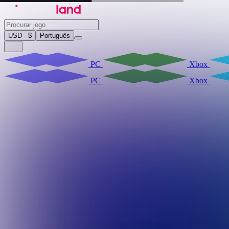
USD - $
Português
PC
Xbox
PC
Xbox