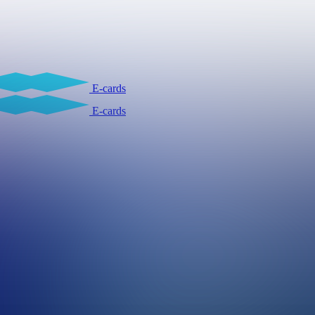
E-cards
E-cards