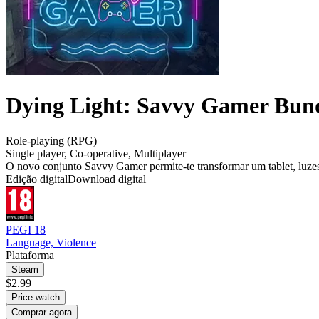
Dying Light: Savvy Gamer Bund
Role-playing (RPG)
Single player
,
Co-operative
,
Multiplayer
O novo conjunto Savvy Gamer permite-te transformar um tablet, luz
Edição digital
Download digital
PEGI 18
Language, Violence
Plataforma
Steam
$2.99
Price watch
Comprar agora